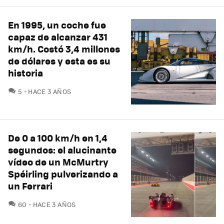
En 1995, un coche fue
capaz de alcanzar 431
km/h. Costó 3,4 millones
de dólares y esta es su
historia
COMENTARIOS
5
HACE 3 AÑOS
De 0 a 100 km/h en 1,4
segundos: el alucinante
vídeo de un McMurtry
Spéirling pulverizando a
un Ferrari
COMENTARIOS
60
HACE 3 AÑOS