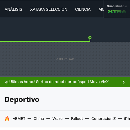
Suscríbete a
ANÁLISIS
XATAKA SELECCIÓN
CIENCIA
MOVILIDAD
🌿¡Últimas horas! Sorteo de robot cortacésped Mova ViAX
Deportivo
HOY SE HABLA DE
AEMET
China
Waze
Fallout
Generación Z
iPh