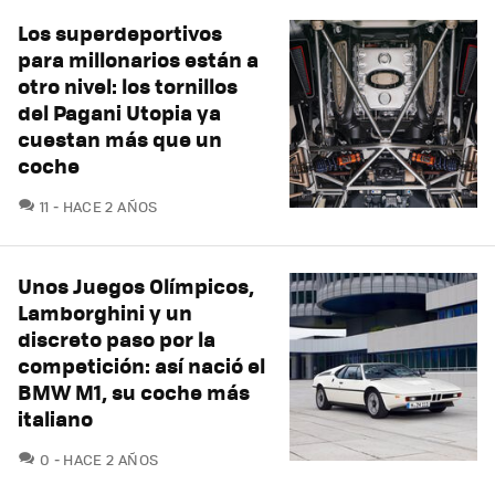
Los superdeportivos
para millonarios están a
otro nivel: los tornillos
del Pagani Utopia ya
cuestan más que un
coche
COMENTARIOS
11
HACE 2 AÑOS
Unos Juegos Olímpicos,
Lamborghini y un
discreto paso por la
competición: así nació el
BMW M1, su coche más
italiano
COMENTARIOS
0
HACE 2 AÑOS