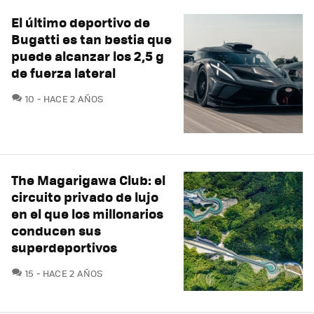
El último deportivo de
Bugatti es tan bestia que
puede alcanzar los 2,5 g
de fuerza lateral
COMENTARIOS
10
HACE 2 AÑOS
The Magarigawa Club: el
circuito privado de lujo
en el que los millonarios
conducen sus
superdeportivos
COMENTARIOS
15
HACE 2 AÑOS