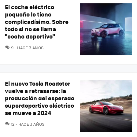
El coche eléctrico
pequeño lo tiene
complicadísimo. Sobre
todo si no se llama
"coche deportivo"
COMENTARIOS
9
HACE 3 AÑOS
El nuevo Tesla Roadster
vuelve a retrasarse: la
producción del esperado
superdeportivo eléctrico
se mueve a 2024
COMENTARIOS
12
HACE 3 AÑOS