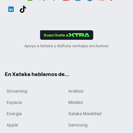
Wh
Twit
Fac
You
Inst
Tele
RSS
Flip
ats
ter
ebo
tub
agr
gra
boa
Link
Tikt
App
ok
e
am
m
rd
edI
ok
Suscríbete a
n
Apoya a Xataka y disfruta ventajas exclusivas
En Xataka hablamos de...
Streaming
Análisis
Espacio
Móviles
Energía
Xataka Movilidad
Apple
Samsung