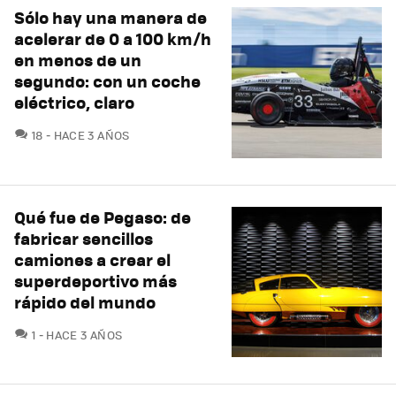
Sólo hay una manera de
acelerar de 0 a 100 km/h
en menos de un
segundo: con un coche
eléctrico, claro
COMENTARIOS
18
HACE 3 AÑOS
Qué fue de Pegaso: de
fabricar sencillos
camiones a crear el
superdeportivo más
rápido del mundo
COMENTARIOS
1
HACE 3 AÑOS