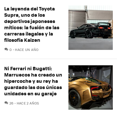
La leyenda del Toyota
Supra, uno de los
deportivos japoneses
míticos: la fusión de las
carreras ilegales y la
filosofía Kaizen
COMENTARIOS
0
HACE UN AÑO
Ni Ferrari ni Bugatti:
Marruecos ha creado un
hipercoche y su rey ha
guardado las dos únicas
unidades en su garaje
COMENTARIOS
26
HACE 2 AÑOS