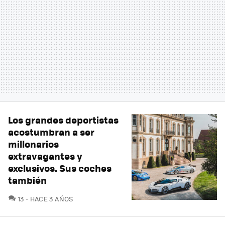
Los grandes deportistas
acostumbran a ser
millonarios
extravagantes y
exclusivos. Sus coches
también
COMENTARIOS
13
HACE 3 AÑOS