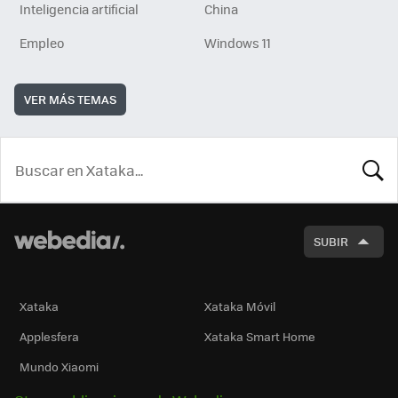
Inteligencia artificial
China
Empleo
Windows 11
VER MÁS TEMAS
BUSCA
SUBIR
Xataka
Xataka Móvil
Applesfera
Xataka Smart Home
Mundo Xiaomi