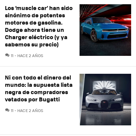
Los ‘muscle car’ han sido
sinónimo de potentes
motores de gasolina.
Dodge ahora tiene un
Charger eléctrico (y ya
sabemos su precio)
COMENTARIOS
11
HACE 2 AÑOS
Ni con todo el dinero del
mundo: la supuesta lista
negra de compradores
vetados por Bugatti
COMENTARIOS
11
HACE 2 AÑOS