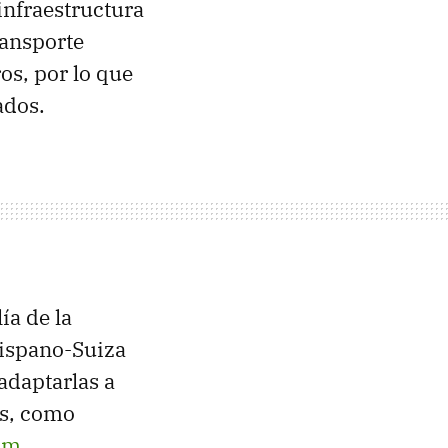
infraestructura
ransporte
os, por lo que
ados.
ía de la
Hispano-Suiza
adaptarlas a
os, como
om
.