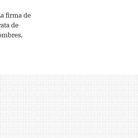
La firma de
rata de
nombres,