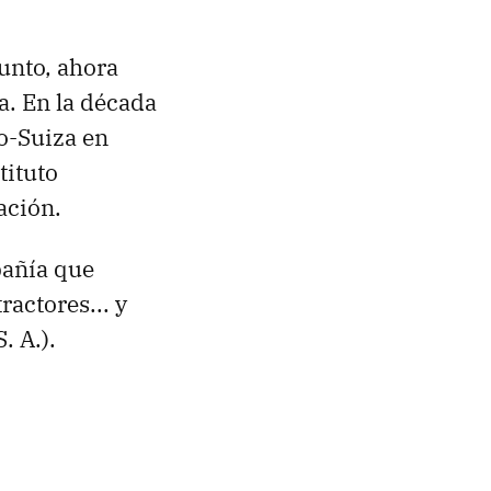
unto, ahora
a. En la década
o-Suiza en
tituto
ación.
pañía que
ractores... y
. A.).