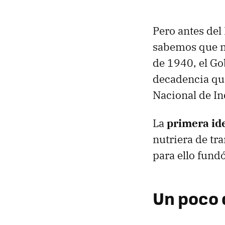
Pero antes de
sabemos que no
de 1940, el G
decadencia que
Nacional de In
La
primera id
nutriera de tra
para ello fund
Un poco 