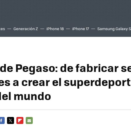
tes
Generación Z
iPhone 18
iPhone 17
Samsung Galaxy 
 de Pegaso: de fabricar s
s a crear el superdepor
del mundo
FACEBOOK
TWITTER
FLIPBOARD
E-