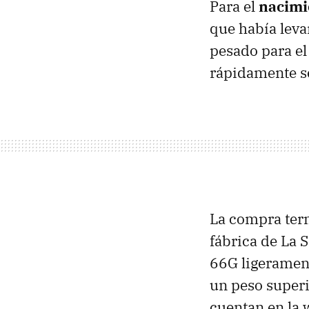
Para el
nacimi
que había leva
pesado para el
rápidamente se
La compra term
fábrica de La 
66G ligerament
un peso superi
cuentan en la 