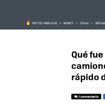
HOY SE HABLA DE
AEMET
China
Bill Ga
Qué fue
camione
rápido 
1 comentario