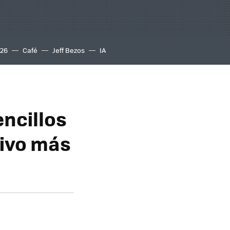
S26
Café
Jeff Bezos
IA
encillos
tivo más