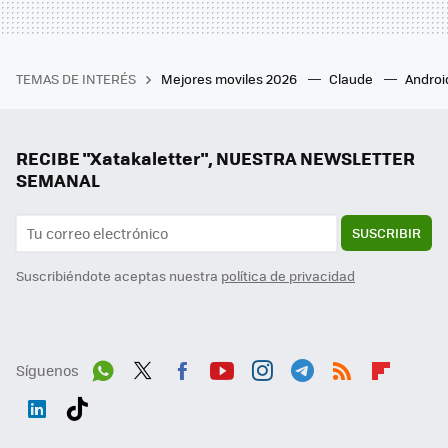
TEMAS DE INTERÉS
Mejores moviles 2026
Claude
Androi
RECIBE "Xatakaletter", NUESTRA NEWSLETTER
SEMANAL
SUSCRIBIR
Suscribiéndote aceptas nuestra
política de privacidad
Síguenos
Wh
Twit
Fac
You
Inst
Tele
RSS
Flip
ats
ter
ebo
tub
agr
gra
boa
Link
Tikt