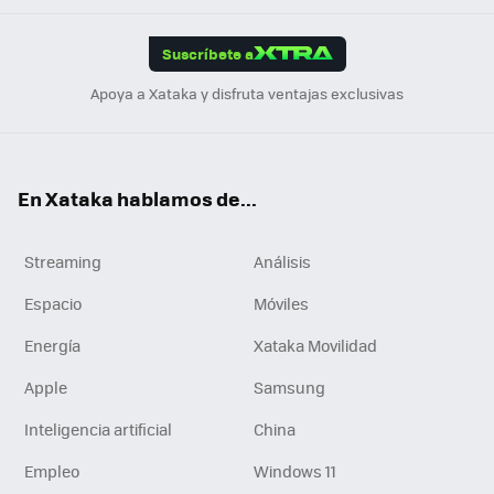
App
ok
e
am
m
rd
edI
ok
Suscríbete a
n
Apoya a Xataka y disfruta ventajas exclusivas
En Xataka hablamos de...
Streaming
Análisis
Espacio
Móviles
Energía
Xataka Movilidad
Apple
Samsung
Inteligencia artificial
China
Empleo
Windows 11