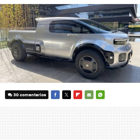
30 comentarios
FACEBOOK
TWITTER
FLIPBOARD
E-
WHATSAPP
MAIL