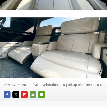
TEMAS
Automóvil
Vehículos
pickup eléctrica
Neu
FACEBOOK
TWITTER
FLIPBOARD
E-
WHATSAPP