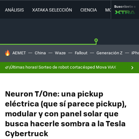
Suscríbete a
ANÁLISIS
XATAKA SELECCIÓN
CIENCIA
MOVILIDAD
HOY SE HABLA DE
AEMET
China
Waze
Fallout
Generación Z
iPh
🌿¡Últimas horas! Sorteo de robot cortacésped Mova ViAX
Neuron T/One: una pickup
eléctrica (que sí parece pickup),
modular y con panel solar que
busca hacerle sombra a la Tesla
Cybertruck