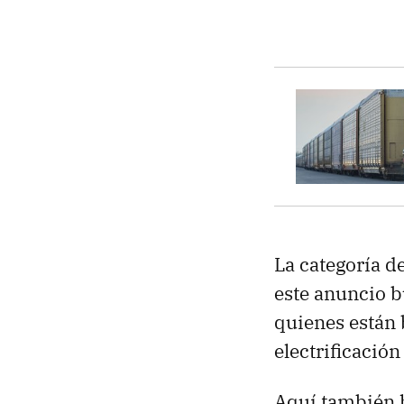
La categoría d
este anuncio 
quienes están 
electrificació
Aquí también 