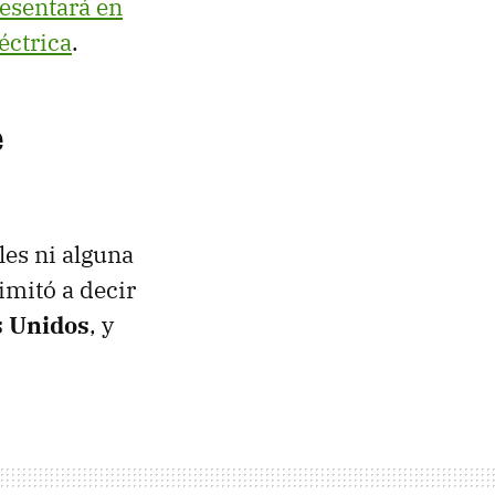
esentará en
éctrica
.
e
les ni alguna
limitó a decir
s Unidos
, y