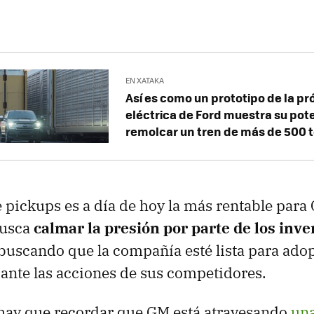
EN XATAKA
Así es como un prototipo de la p
eléctrica de Ford muestra su pote
remolcar un tren de más de 500 
e pickups es a día de hoy la más rentable para
busca
calmar la presión por parte de los inv
buscando que la compañía esté lista para adop
n ante las acciones de sus competidores.
hay que recordar que GM está atravesando
una