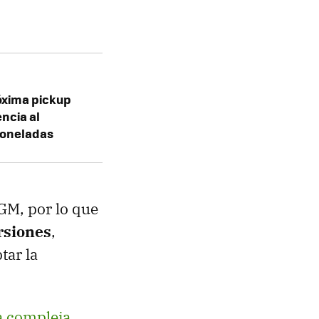
róxima pickup
ncia al
toneladas
 GM, por lo que
ersiones
,
tar la
 compleja