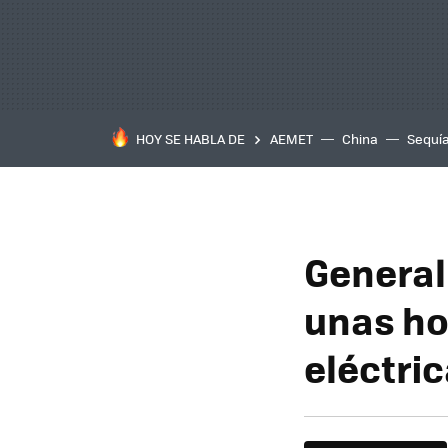
HOY SE HABLA DE
AEMET
China
Sequí
General
unas ho
eléctri