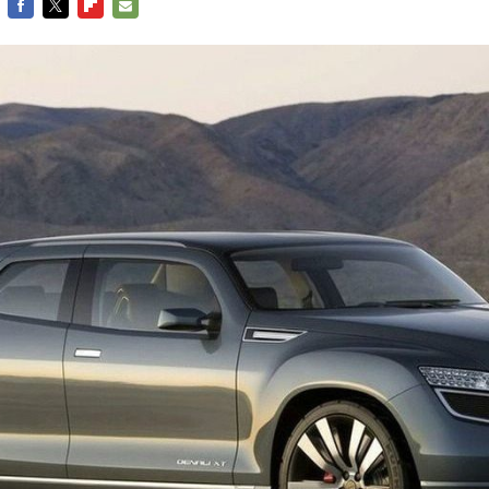
FACEBOOK
TWITTER
FLIPBOARD
E-
MAIL