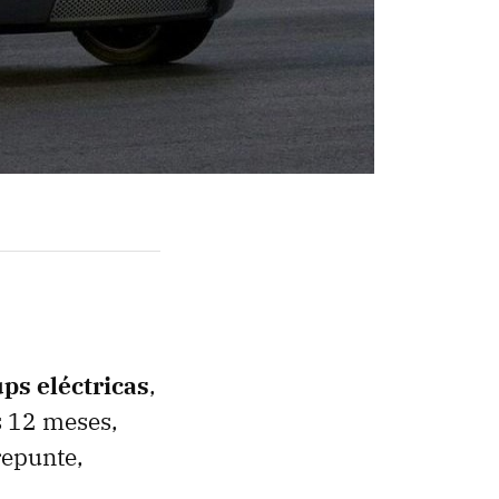
ps eléctricas
,
s 12 meses,
repunte,