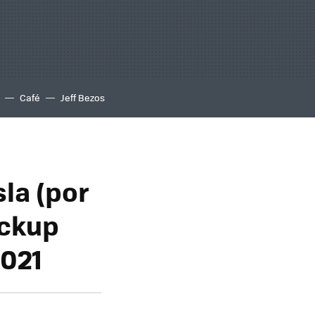
Café
Jeff Bezos
la (por
ickup
2021