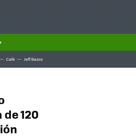
Café
Jeff Bezos
o
 de 120
ción