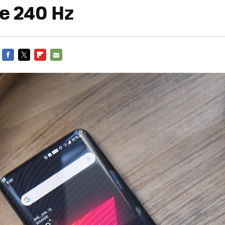
de 240 Hz
FACEBOOK
TWITTER
FLIPBOARD
E-
MAIL