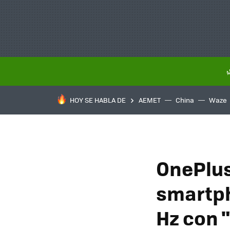
HOY SE HABLA DE
AEMET
China
Waze
OnePlus
smartph
Hz con 