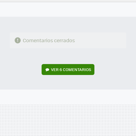
FACEBOOK
TWITTER
FLIPBOARD
E-
WHATSAPP
MAIL
Comentarios cerrados
VER
6 COMENTARIOS