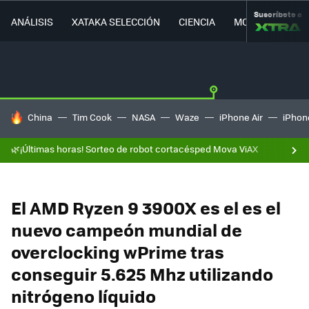
Suscríbete a
ANÁLISIS
XATAKA SELECCIÓN
CIENCIA
MOVILIDAD
HOY SE HABLA DE
China
Tim Cook
NASA
Waze
iPhone Air
iPhone
🌿¡Últimas horas! Sorteo de robot cortacésped Mova ViAX
El AMD Ryzen 9 3900X es el es el
nuevo campeón mundial de
overclocking wPrime tras
conseguir 5.625 Mhz utilizando
nitrógeno líquido