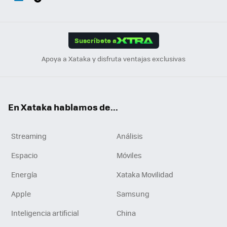
ats
ter
ebo
tub
agr
gra
boa
Link
Tikt
App
ok
e
am
m
rd
edI
ok
Suscríbete a
n
Apoya a Xataka y disfruta ventajas exclusivas
En Xataka hablamos de...
Streaming
Análisis
Espacio
Móviles
Energía
Xataka Movilidad
Apple
Samsung
Inteligencia artificial
China