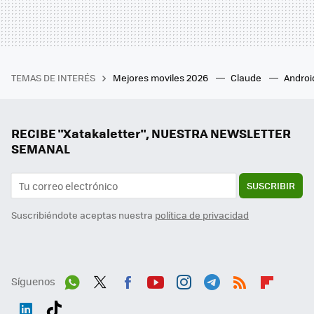
TEMAS DE INTERÉS
Mejores moviles 2026
Claude
Androi
RECIBE "Xatakaletter", NUESTRA NEWSLETTER
SEMANAL
SUSCRIBIR
Suscribiéndote aceptas nuestra
política de privacidad
Síguenos
Wh
Twit
Fac
You
Inst
Tele
RSS
Flip