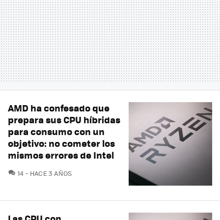
AMD ha confesado que
prepara sus CPU híbridas
para consumo con un
objetivo: no cometer los
mismos errores de Intel
COMENTARIOS
14
HACE 3 AÑOS
Las CPU con