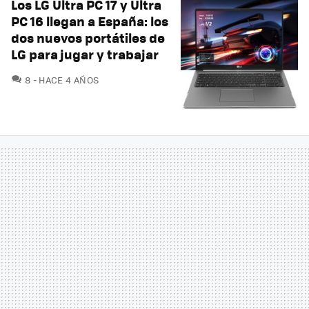
Los LG Ultra PC 17 y Ultra
PC 16 llegan a España: los
dos nuevos portátiles de
LG para jugar y trabajar
COMENTARIOS
8
HACE 4 AÑOS