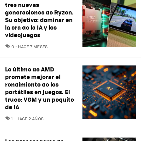
tres nuevas
generaciones de Ryzen.
Su objetivo: dominar en
la era de la IA y los
videojuegos
COMENTARIOS
0
HACE 7 MESES
Lo último de AMD
promete mejorar el
rendimiento de los
portátiles en juegos. El
truco: VGM y un poquito
de IA
COMENTARIOS
1
HACE 2 AÑOS