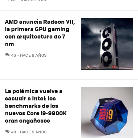
AMD anuncia Radeon VII,
la primera GPU gaming
con arquitectura de 7
nm
COMENTARIOS
46
HACE 8 AÑOS
La polémica vuelve a
sacudir a Intel: los
benchmarks de los
nuevos Core i9-9900K
eran engañosos
COMENTARIOS
48
HACE 8 AÑOS