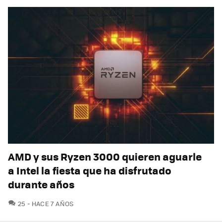
AMD y sus Ryzen 3000 quieren aguarle
a Intel la fiesta que ha disfrutado
durante años
COMENTARIOS
25
HACE 7 AÑOS