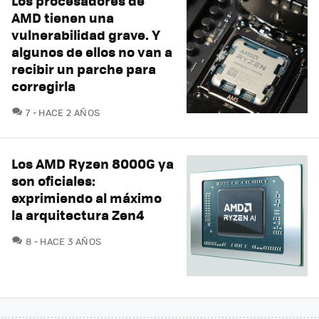
Los procesadores de
AMD tienen una
vulnerabilidad grave. Y
algunos de ellos no van a
recibir un parche para
corregirla
COMENTARIOS
7
HACE 2 AÑOS
Los AMD Ryzen 8000G ya
son oficiales:
exprimiendo al máximo
la arquitectura Zen4
COMENTARIOS
8
HACE 3 AÑOS