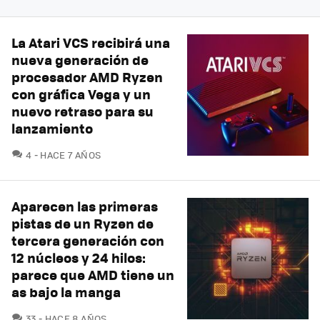
La Atari VCS recibirá una
nueva generación de
procesador AMD Ryzen
con gráfica Vega y un
nuevo retraso para su
lanzamiento
COMENTARIOS
4
HACE 7 AÑOS
Aparecen las primeras
pistas de un Ryzen de
tercera generación con
12 núcleos y 24 hilos:
parece que AMD tiene un
as bajo la manga
COMENTARIOS
33
HACE 8 AÑOS