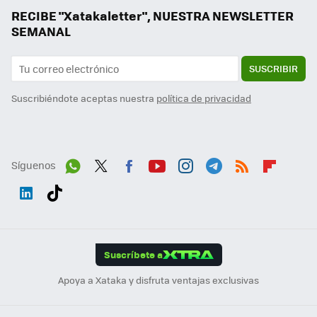
RECIBE "Xatakaletter", NUESTRA NEWSLETTER
SEMANAL
SUSCRIBIR
Suscribiéndote aceptas nuestra
política de privacidad
Síguenos
Wh
Twit
Fac
You
Inst
Tele
RSS
Flip
ats
ter
ebo
tub
agr
gra
boa
Link
Tikt
App
ok
e
am
m
rd
edI
ok
Suscríbete a
n
Apoya a Xataka y disfruta ventajas exclusivas