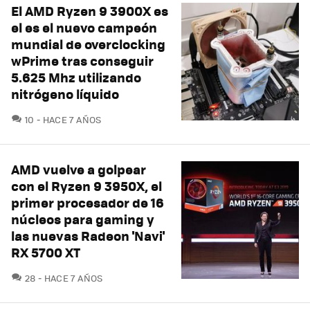
El AMD Ryzen 9 3900X es
el es el nuevo campeón
mundial de overclocking
wPrime tras conseguir
5.625 Mhz utilizando
nitrógeno líquido
COMENTARIOS
10
HACE 7 AÑOS
AMD vuelve a golpear
con el Ryzen 9 3950X, el
primer procesador de 16
núcleos para gaming y
las nuevas Radeon 'Navi'
RX 5700 XT
COMENTARIOS
28
HACE 7 AÑOS