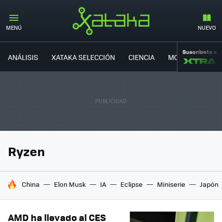
MENÚ
NUEVO
Suscríbete a
ANÁLISIS
XATAKA SELECCIÓN
CIENCIA
MOVILIDAD
Ryzen
HOY SE HABLA DE
China
Elon Musk
IA
Eclipse
Miniserie
Japón
AMD ha llevado al CES