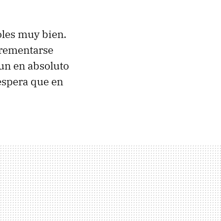
oles muy bien.
crementarse
 un en absoluto
espera que en