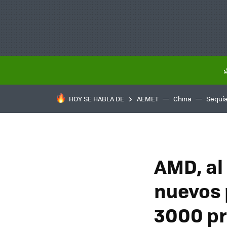
HOY SE HABLA DE
AEMET
China
Sequí
AMD, al
nuevos 
3000 pr