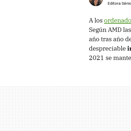
Editora Sénio
A los
ordenado
Según AMD las
año tras año d
despreciable
i
2021 se manten