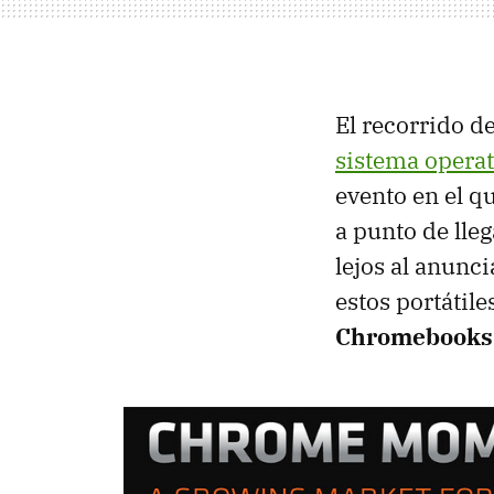
El recorrido d
sistema opera
evento en el q
a punto de lle
lejos al anunc
estos portátil
Chromebooks 