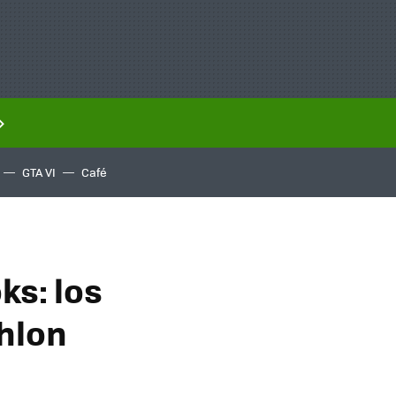
GTA VI
Café
ks: los
hlon