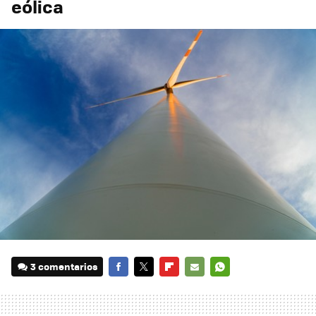
eólica
3 comentarios
FACEBOOK
TWITTER
FLIPBOARD
E-
WHATSAPP
MAIL