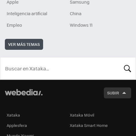
Apple
Samsung
Inteligencia artificial
China
Empleo
Windows 11
VER MÁS TEMAS
BUSCA
SUBIR
Xataka
Xataka Móvil
Applesfera
Xataka Smart Home
Mundo Xiaomi