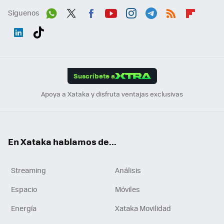
Síguenos
Wh
Twit
Fac
You
Inst
Tele
RSS
Flip
ats
ter
ebo
tub
agr
gra
boa
Link
Tikt
App
ok
e
am
m
rd
edI
ok
Suscríbete a
n
Apoya a Xataka y disfruta ventajas exclusivas
En Xataka hablamos de...
Streaming
Análisis
Espacio
Móviles
Energía
Xataka Movilidad