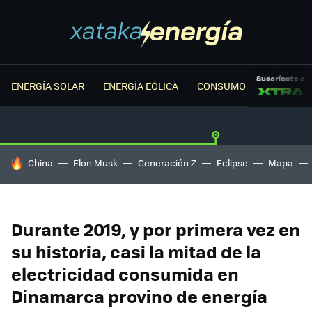
Suscríbete a
ENERGÍA SOLAR
ENERGÍA EÓLICA
CONSUMO ENERGÉTICO
HOY SE HABLA DE
China
Elon Musk
Generación Z
Eclipse
Mapa
Durante 2019, y por primera vez en
su historia, casi la mitad de la
electricidad consumida en
Dinamarca provino de energía