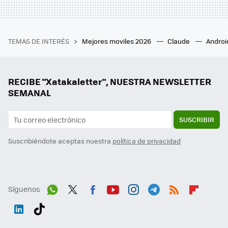
TEMAS DE INTERÉS
Mejores moviles 2026
Claude
Androi
RECIBE "Xatakaletter", NUESTRA NEWSLETTER
SEMANAL
SUSCRIBIR
Suscribiéndote aceptas nuestra
política de privacidad
Síguenos
Wh
Twit
Fac
You
Inst
Tele
RSS
Flip
ats
ter
ebo
tub
agr
gra
boa
Link
Tikt