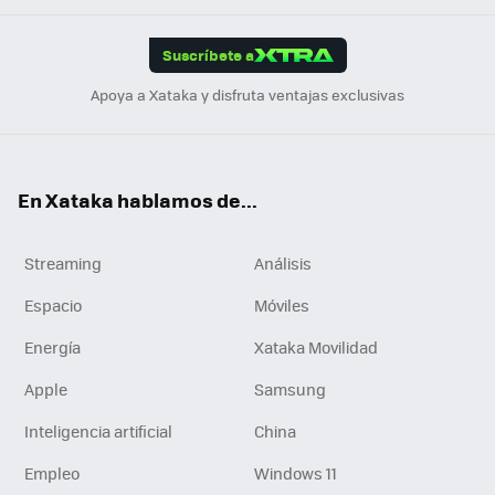
App
ok
e
am
m
rd
edI
ok
Suscríbete a
n
Apoya a Xataka y disfruta ventajas exclusivas
En Xataka hablamos de...
Streaming
Análisis
Espacio
Móviles
Energía
Xataka Movilidad
Apple
Samsung
Inteligencia artificial
China
Empleo
Windows 11