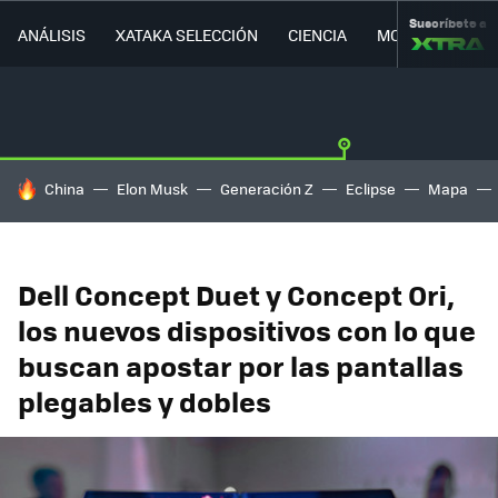
Suscríbete a
ANÁLISIS
XATAKA SELECCIÓN
CIENCIA
MOVILIDAD
HOY SE HABLA DE
China
Elon Musk
Generación Z
Eclipse
Mapa
Dell Concept Duet y Concept Ori,
los nuevos dispositivos con lo que
buscan apostar por las pantallas
plegables y dobles