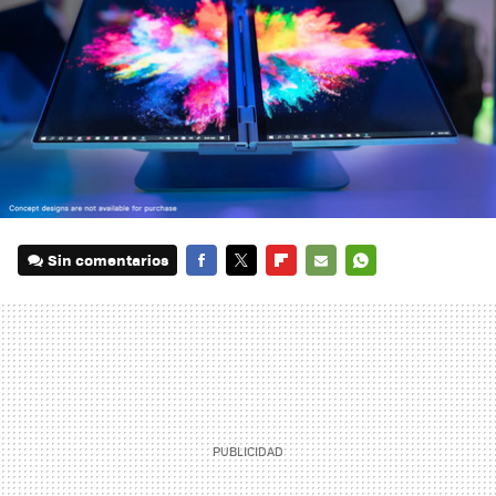
Sin comentarios
FACEBOOK
TWITTER
FLIPBOARD
E-
WHATSAPP
MAIL