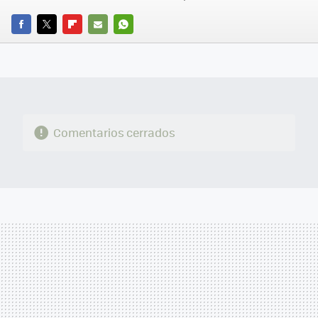
FACEBOOK
TWITTER
FLIPBOARD
E-
WHATSAPP
MAIL
Comentarios cerrados