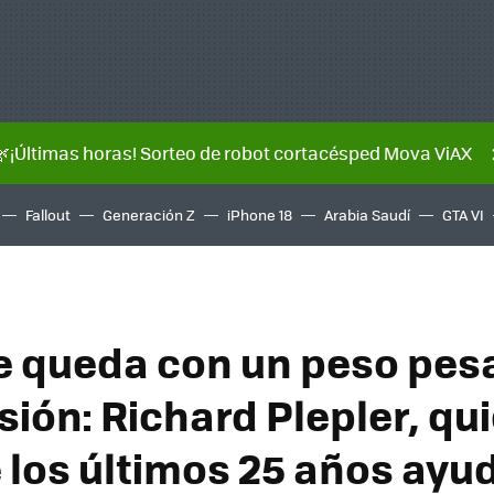
🌿¡Últimas horas! Sorteo de robot cortacésped Mova ViAX
Fallout
Generación Z
iPhone 18
Arabia Saudí
GTA VI
e queda con un peso pes
isión: Richard Plepler, qu
 los últimos 25 años ayu