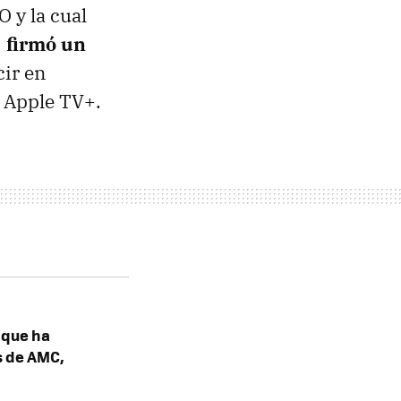
 y la cual
,
firmó un
cir en
a Apple TV+.
o que ha
s de AMC,