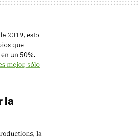
de 2019, esto
bios que
 en un 50%.
s mejor, sólo
 la
roductions, la