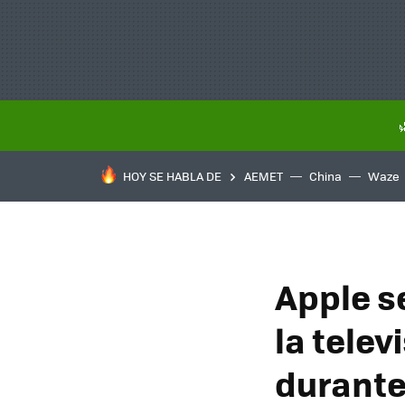
HOY SE HABLA DE
AEMET
China
Waze
Apple s
la telev
durante