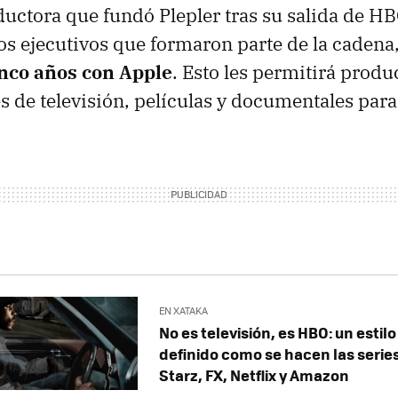
ctora que fundó Plepler tras su salida de HBO
os ejecutivos que formaron parte de la cadena
inco años con Apple
. Esto les permitirá produ
es de televisión, películas y documentales par
EN XATAKA
No es televisión, es HBO: un estil
definido como se hacen las serie
Starz, FX, Netflix y Amazon