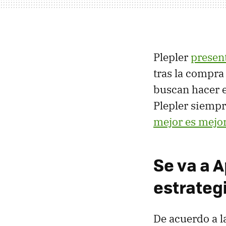
Plepler
presen
tras la compr
buscan hacer 
Plepler siempr
mejor es mejor
Se va a A
estrategi
De acuerdo a 