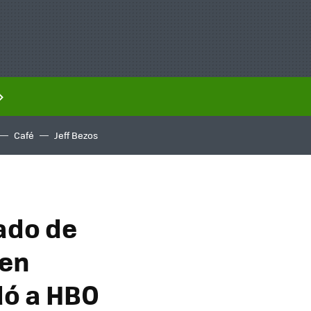
Café
Jeff Bezos
ado de
ien
dó a HBO