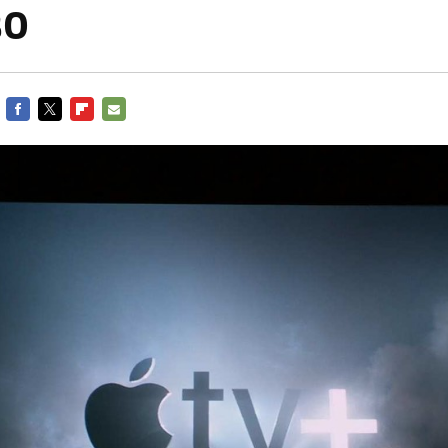
BO
FACEBOOK
TWITTER
FLIPBOARD
E-
MAIL