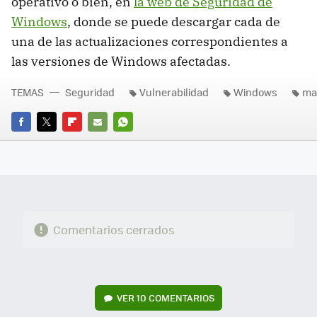
operativo o bien, en
la web de Seguridad de
Windows
, donde se puede descargar cada de
una de las actualizaciones correspondientes a
las versiones de Windows afectadas.
TEMAS
Seguridad
Vulnerabilidad
Windows
ma
FACEBOOK
TWITTER
FLIPBOARD
E-
WHATSAPP
MAIL
Comentarios cerrados
VER
10 COMENTARIOS