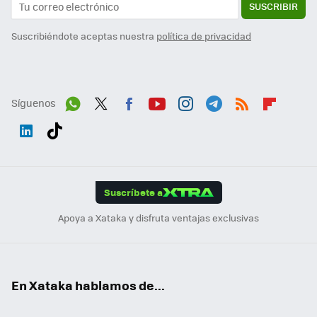
SUSCRIBIR
Suscribiéndote aceptas nuestra
política de privacidad
Síguenos
Wh
Twit
Fac
You
Inst
Tele
RSS
Flip
ats
ter
ebo
tub
agr
gra
boa
Link
Tikt
App
ok
e
am
m
rd
edI
ok
Suscríbete a
n
Apoya a Xataka y disfruta ventajas exclusivas
En Xataka hablamos de...