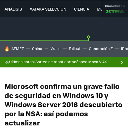
Suscríbete a
ANÁLISIS
XATAKA SELECCIÓN
CIENCIA
MOVILIDAD
HOY SE HABLA DE
AEMET
China
Waze
Fallout
Generación Z
iPh
🌿¡Últimas horas! Sorteo de robot cortacésped Mova ViAX
Microsoft confirma un grave fallo
de seguridad en Windows 10 y
Windows Server 2016 descubierto
por la NSA: así podemos
actualizar