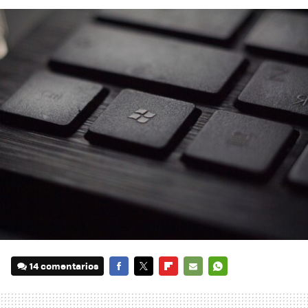
14 comentarios
FACEBOOK
TWITTER
FLIPBOARD
E-
WHATSAPP
MAIL