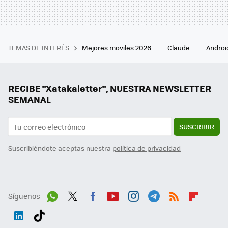
TEMAS DE INTERÉS
Mejores moviles 2026
Claude
Androi
RECIBE "Xatakaletter", NUESTRA NEWSLETTER
SEMANAL
SUSCRIBIR
Suscribiéndote aceptas nuestra
política de privacidad
Síguenos
Wh
Twit
Fac
You
Inst
Tele
RSS
Flip
ats
ter
ebo
tub
agr
gra
boa