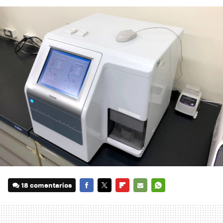
18 comentarios
FACEBOOK
TWITTER
FLIPBOARD
E-
WHATSAPP
MAIL