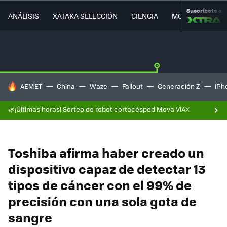
Suscríbete a
ANÁLISIS
XATAKA SELECCIÓN
CIENCIA
MOVILIDAD
HOY SE HABLA DE
AEMET
China
Waze
Fallout
Generación Z
iPh
🌿¡Últimas horas! Sorteo de robot cortacésped Mova ViAX
Toshiba afirma haber creado un
dispositivo capaz de detectar 13
tipos de cáncer con el 99% de
precisión con una sola gota de
sangre