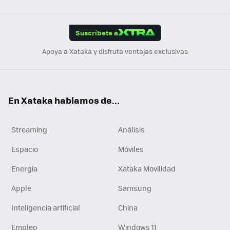
Link
Tikt
App
ok
e
am
m
rd
edI
ok
Suscríbete a
n
Apoya a Xataka y disfruta ventajas exclusivas
En Xataka hablamos de...
Streaming
Análisis
Espacio
Móviles
Energía
Xataka Movilidad
Apple
Samsung
Inteligencia artificial
China
Empleo
Windows 11