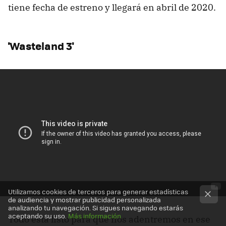
tiene fecha de estreno y llegará en abril de 2020.
'Wasteland 3'
Utilizamos cookies de terceros para generar estadísticas
de audiencia y mostrar publicidad personalizada
analizando tu navegación. Si sigues navegando estarás
aceptando su uso.
Más información
Todo está listo para que nos adentremos en ese