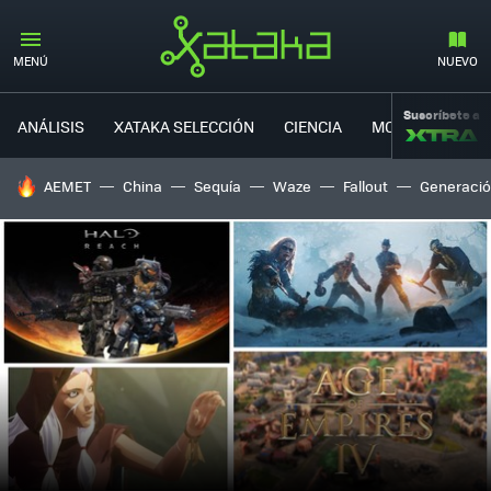
MENÚ
NUEVO
Suscríbete a
ANÁLISIS
XATAKA SELECCIÓN
CIENCIA
MOVILIDAD
HOY SE HABLA DE
AEMET
China
Sequía
Waze
Fallout
Generació