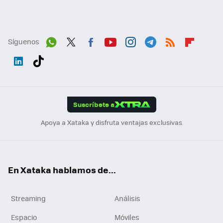
Síguenos
Wh
Twit
Fac
You
Inst
Tele
RSS
Flip
ats
ter
ebo
tub
agr
gra
boa
Link
Tikt
App
ok
e
am
m
rd
edI
ok
Suscríbete a
n
Apoya a Xataka y disfruta ventajas exclusivas
En Xataka hablamos de...
Streaming
Análisis
Espacio
Móviles