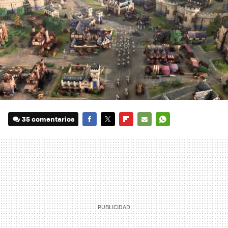
35 comentarios
FACEBOOK
TWITTER
FLIPBOARD
E-
WHATSAPP
MAIL