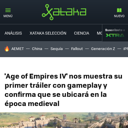
MENÚ
NUEVO
Suscríbete a
ANÁLISIS
XATAKA SELECCIÓN
CIENCIA
MOVILIDAD
HOY SE HABLA DE
AEMET
China
Sequía
Fallout
Generación Z
iP
'Age of Empires IV' nos muestra su
primer tráiler con gameplay y
confirma que se ubicará en la
época medieval