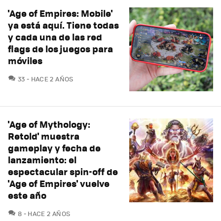
'Age of Empires: Mobile'
ya está aquí. Tiene todas
y cada una de las red
flags de los juegos para
móviles
COMENTARIOS
33
HACE 2 AÑOS
'Age of Mythology:
Retold' muestra
gameplay y fecha de
lanzamiento: el
espectacular spin-off de
'Age of Empires' vuelve
este año
COMENTARIOS
8
HACE 2 AÑOS