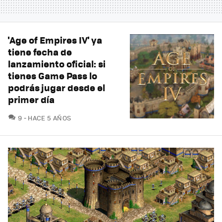
'Age of Empires IV' ya
tiene fecha de
lanzamiento oficial: si
tienes Game Pass lo
podrás jugar desde el
primer día
COMENTARIOS
9
HACE 5 AÑOS