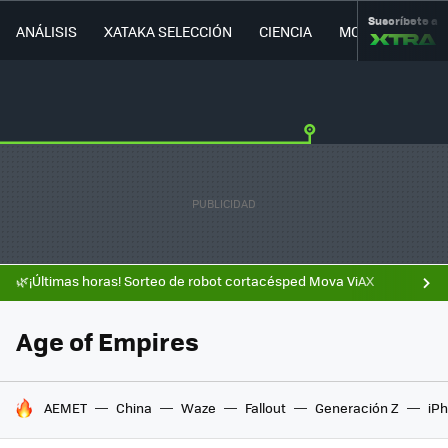
Suscríbete a
ANÁLISIS
XATAKA SELECCIÓN
CIENCIA
MOVILIDAD
🌿¡Últimas horas! Sorteo de robot cortacésped Mova ViAX
Age of Empires
HOY SE HABLA DE
AEMET
China
Waze
Fallout
Generación Z
iPh