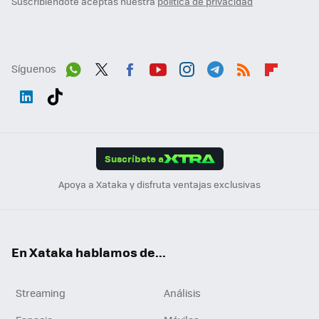
Suscribiéndote aceptas nuestra
política de privacidad
Síguenos
Wh
Twit
Fac
You
Inst
Tele
RSS
Flip
ats
ter
ebo
tub
agr
gra
boa
Link
Tikt
App
ok
e
am
m
rd
edI
ok
Suscríbete a
n
Apoya a Xataka y disfruta ventajas exclusivas
En Xataka hablamos de...
Streaming
Análisis