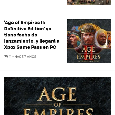
'Age of Empires II:
Definitive Edition' ya
tiene fecha de
lanzamiento, y llegará a
Xbox Game Pass en PC
COMENTARIOS
11
HACE 7 AÑOS