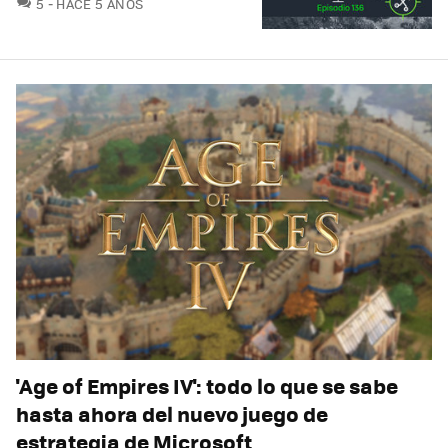
COMENTARIOS
5
HACE 5 AÑOS
'Age of Empires IV': todo lo que se sabe
hasta ahora del nuevo juego de
estrategia de Microsoft