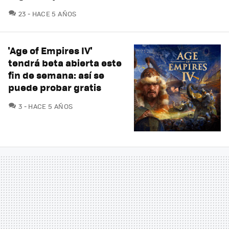
COMENTARIOS
23
HACE 5 AÑOS
'Age of Empires IV'
tendrá beta abierta este
fin de semana: así se
puede probar gratis
COMENTARIOS
3
HACE 5 AÑOS