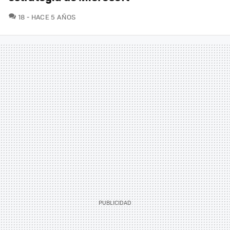
COMENTARIOS
18
HACE 5 AÑOS