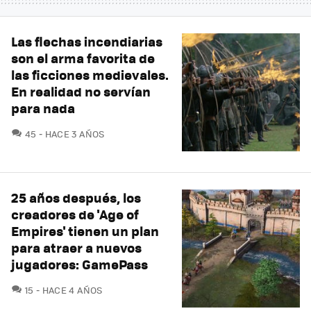
Las flechas incendiarias
son el arma favorita de
las ficciones medievales.
En realidad no servían
para nada
COMENTARIOS
45
HACE 3 AÑOS
25 años después, los
creadores de 'Age of
Empires' tienen un plan
para atraer a nuevos
jugadores: GamePass
COMENTARIOS
15
HACE 4 AÑOS