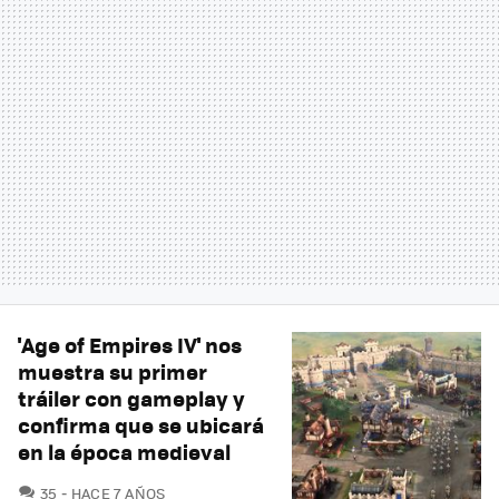
'Age of Empires IV' nos
muestra su primer
tráiler con gameplay y
confirma que se ubicará
en la época medieval
COMENTARIOS
35
HACE 7 AÑOS