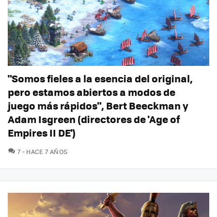
"Somos fieles a la esencia del original,
pero estamos abiertos a modos de
juego más rápidos", Bert Beeckman y
Adam Isgreen (directores de 'Age of
Empires II DE')
COMENTARIOS
7
HACE 7 AÑOS