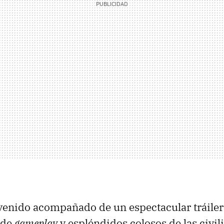
venido acompañado de un espectacular tráiler
 de
gameplay
y espléndidos colosos de las civil