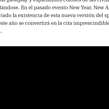
tándose. En el pasado evento New Year, New A
iado la existencia de esta nueva versión del sp
ste año se convertirá en la cita imprescindib
.