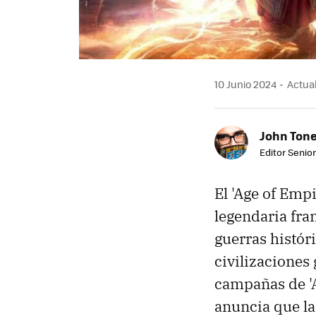
10 Junio 2024
Actual
John Ton
Editor Senio
El 'Age of Emp
legendaria fran
guerras histór
civilizaciones 
campañas de 'A
anuncia que la