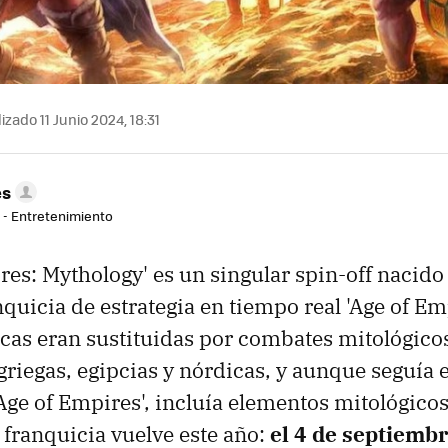
izado 11 Junio 2024, 18:31
es
r - Entretenimiento
ires: Mythology' es un singular spin-off nacido
quicia de estrategia en tiempo real 'Age of Emp
icas eran sustituidas por combates mitológico
griegas, egipcias y nórdicas, y aunque seguía el
ge of Empires', incluía elementos mitológico
 franquicia vuelve este año:
el 4 de septiembr