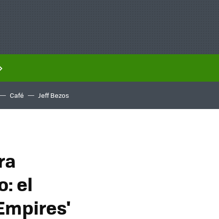
Café
Jeff Bezos
ra
: el
Empires'