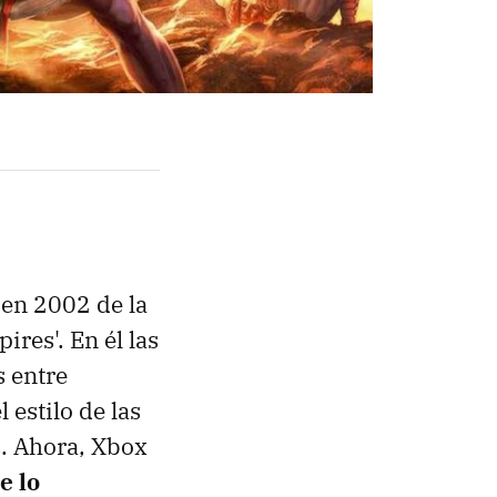
 en 2002 de la
ires'. En él las
s entre
 estilo de las
s. Ahora, Xbox
e lo