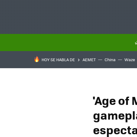
HOY SE HABLA DE
AEMET
China
Waze
'Age of
gamepla
espectac