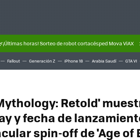
🌿¡Últimas horas! Sorteo de robot cortacésped Mova ViAX
Fallout
Generación Z
iPhone 18
Arabia Saudí
GTA VI
 Mythology: Retold' muest
y y fecha de lanzamiento
ular spin-off de 'Age of 