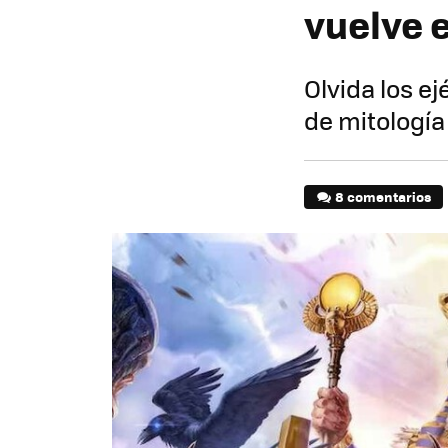
vuelve 
Olvida los ej
de mitología
8 comentarios