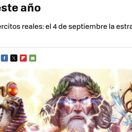
este año
ércitos reales: el 4 de septiembre la estr
FACEBOOK
TWITTER
FLIPBOARD
E-
MAIL