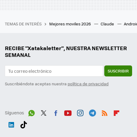
TEMAS DE INTERÉS
Mejores moviles 2026
Claude
Androi
RECIBE "Xatakaletter", NUESTRA NEWSLETTER
SEMANAL
SUSCRIBIR
Suscribiéndote aceptas nuestra
política de privacidad
Síguenos
Wh
Twit
Fac
You
Inst
Tele
RSS
Flip
ats
ter
ebo
tub
agr
gra
boa
Link
Tikt