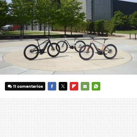
11 comentarios
FACEBOOK
TWITTER
FLIPBOARD
E-
WHATSAPP
MAIL