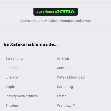
App
ok
e
am
m
rd
edI
ok
Suscríbete a
n
Apoya a Xataka y disfruta ventajas exclusivas
En Xataka hablamos de...
Streaming
Análisis
Espacio
Móviles
Energía
Xataka Movilidad
Apple
Samsung
Inteligencia artificial
China
Empleo
Windows 11