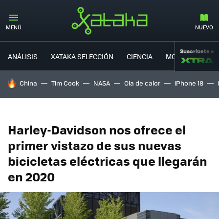
MENÚ
NUEVO
Suscríbete a
ANÁLISIS
XATAKA SELECCIÓN
CIENCIA
MOVILIDAD
HOY SE HABLA DE
China
Tim Cook
NASA
Ola de calor
iPhone 18
Harley-Davidson nos ofrece el
primer vistazo de sus nuevas
bicicletas eléctricas que llegarán
en 2020