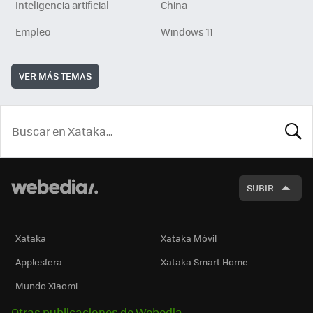
Inteligencia artificial
China
Empleo
Windows 11
VER MÁS TEMAS
BUSCA
SUBIR
Xataka
Xataka Móvil
Applesfera
Xataka Smart Home
Mundo Xiaomi
Otras publicaciones de Webedia