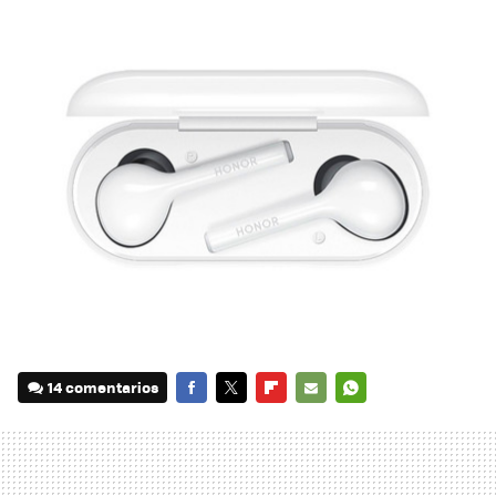
14 comentarios
FACEBOOK
TWITTER
FLIPBOARD
E-
WHATSAPP
MAIL