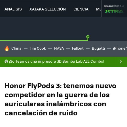
Suscríbete a
ANÁLISIS
XATAKA SELECCIÓN
CIENCIA
MOVILIDAD
HOY SE HABLA DE
China
Tim Cook
NASA
Fallout
Bugatti
iPhone 
🖨️ ¡Sorteamos una impresora 3D Bambu Lab A2L Combo!
Honor FlyPods 3: tenemos nuevo
competidor en la guerra de los
auriculares inalámbricos con
cancelación de ruido