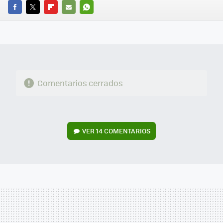
FACEBOOK
TWITTER
FLIPBOARD
E-
WHATSAPP
MAIL
Comentarios cerrados
VER
14 COMENTARIOS