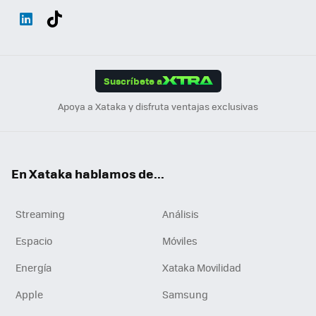
Wh
Twit
Fac
You
Inst
Tele
RSS
Flip
ats
ter
ebo
tub
agr
gra
boa
Link
Tikt
App
ok
e
am
m
rd
edI
ok
Suscríbete a
n
Apoya a Xataka y disfruta ventajas exclusivas
En Xataka hablamos de...
Streaming
Análisis
Espacio
Móviles
Energía
Xataka Movilidad
Apple
Samsung