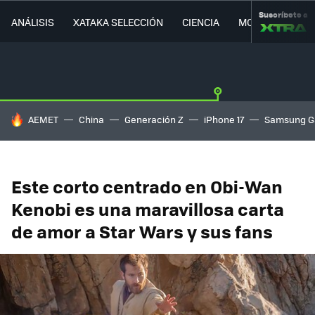
Suscríbete a
ANÁLISIS
XATAKA SELECCIÓN
CIENCIA
MOVILIDAD
HOY SE HABLA DE
AEMET
China
Generación Z
iPhone 17
Samsung G
Este corto centrado en Obi-Wan
Kenobi es una maravillosa carta
de amor a Star Wars y sus fans