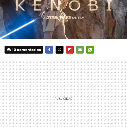
10 comentarios
FACEBOOK
TWITTER
FLIPBOARD
E-
WHATSAPP
MAIL