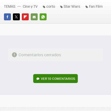
TEMAS
Cine y TV
corto
Star Wars
Fan Film
FACEBOOK
TWITTER
FLIPBOARD
E-
WHATSAPP
MAIL
Comentarios cerrados
VER
10 COMENTARIOS