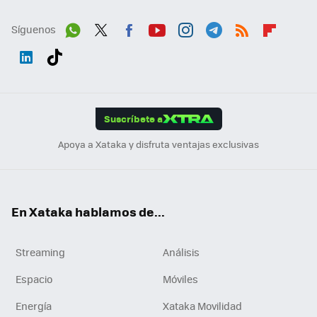
Síguenos
Wh
Twit
Fac
You
Inst
Tele
RSS
Flip
ats
ter
ebo
tub
agr
gra
boa
Link
Tikt
App
ok
e
am
m
rd
edI
ok
Suscríbete a
n
Apoya a Xataka y disfruta ventajas exclusivas
En Xataka hablamos de...
Streaming
Análisis
Espacio
Móviles
Energía
Xataka Movilidad