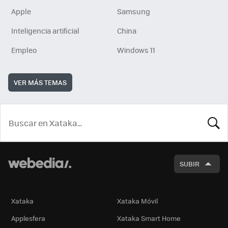
Apple
Samsung
Inteligencia artificial
China
Empleo
Windows 11
VER MÁS TEMAS
BUSCA
SUBIR
Xataka
Xataka Móvil
Applesfera
Xataka Smart Home