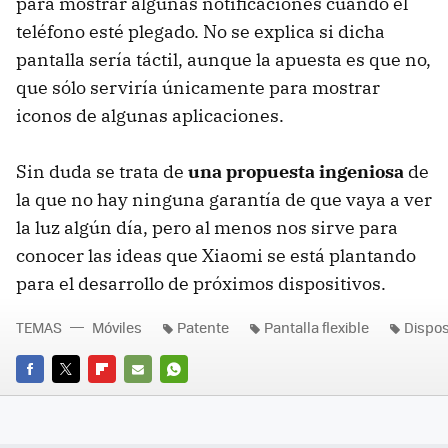
para mostrar algunas notificaciones cuando el
teléfono esté plegado. No se explica si dicha
pantalla sería táctil, aunque la apuesta es que no,
que sólo serviría únicamente para mostrar
iconos de algunas aplicaciones.
Sin duda se trata de
una propuesta ingeniosa
de
la que no hay ninguna garantía de que vaya a ver
la luz algún día, pero al menos nos sirve para
conocer las ideas que Xiaomi se está plantando
para el desarrollo de próximos dispositivos.
TEMAS
Móviles
Patente
Pantalla flexible
Disposi
FACEBOOK
TWITTER
FLIPBOARD
E-
WHATSAPP
MAIL