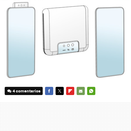
4 comentarios
FACEBOOK
TWITTER
FLIPBOARD
E-
WHATSAPP
MAIL