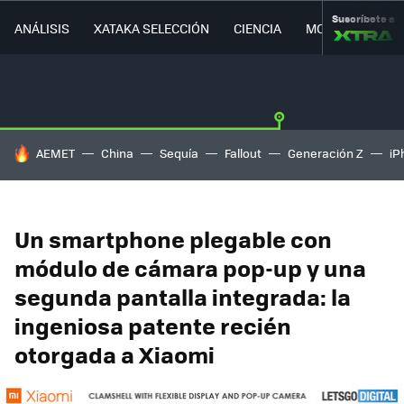
Suscríbete a
ANÁLISIS
XATAKA SELECCIÓN
CIENCIA
MOVILIDAD
HOY SE HABLA DE
AEMET
China
Sequía
Fallout
Generación Z
iP
Un smartphone plegable con
módulo de cámara pop-up y una
segunda pantalla integrada: la
ingeniosa patente recién
otorgada a Xiaomi