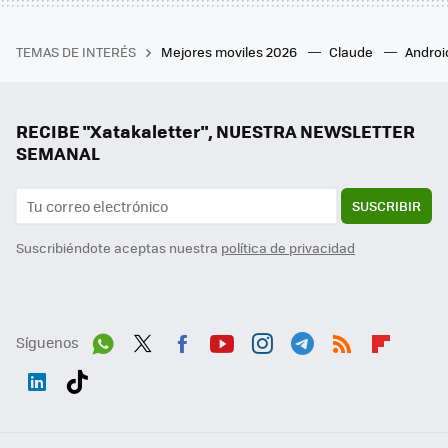
TEMAS DE INTERÉS
Mejores moviles 2026
Claude
Androi
RECIBE "Xatakaletter", NUESTRA NEWSLETTER
SEMANAL
SUSCRIBIR
Suscribiéndote aceptas nuestra
política de privacidad
Síguenos
Wh
Twit
Fac
You
Inst
Tele
RSS
Flip
ats
ter
ebo
tub
agr
gra
boa
Link
Tikt
App
ok
e
am
m
rd
edI
ok