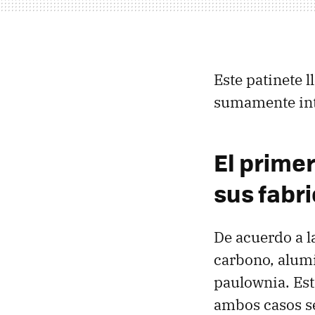
Este patinete 
sumamente inte
El prime
sus fabr
De acuerdo a l
carbono, alumi
paulownia. Est
ambos casos s