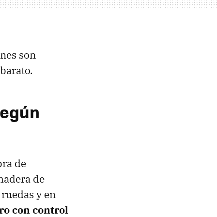
ones son
barato.
según
bra de
 madera de
 ruedas y en
ro con control