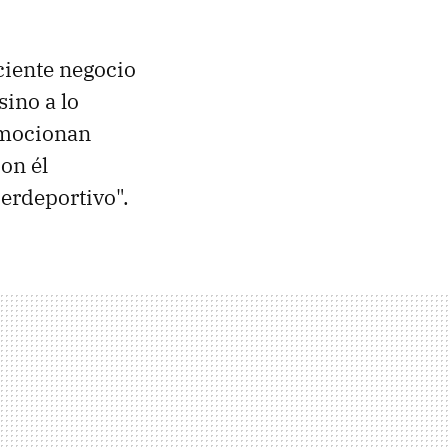
ciente negocio
sino a lo
omocionan
on él
perdeportivo".