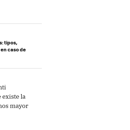
: tipos,
 en caso de
nti
existe la
amos mayor