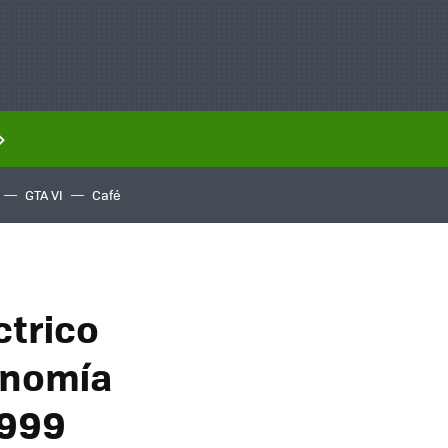
GTA VI
Café
ctrico
onomía
.999