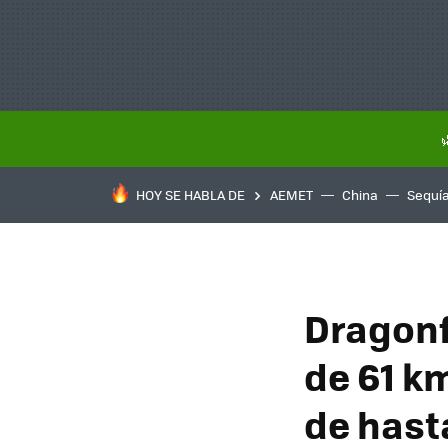
HOY SE HABLA DE
AEMET
China
Sequí
Dragonf
de 61 k
de hast