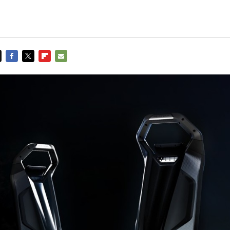
FACEBOOK
TWITTER
FLIPBOARD
E-
MAIL