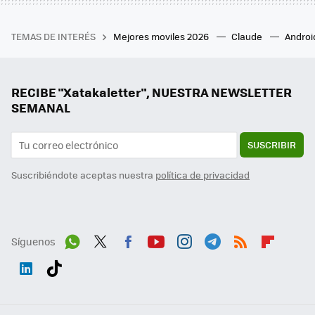
TEMAS DE INTERÉS
Mejores moviles 2026
Claude
Androi
RECIBE "Xatakaletter", NUESTRA NEWSLETTER
SEMANAL
SUSCRIBIR
Suscribiéndote aceptas nuestra
política de privacidad
Síguenos
Wh
Twit
Fac
You
Inst
Tele
RSS
Flip
ats
ter
ebo
tub
agr
gra
boa
Link
Tikt
App
ok
e
am
m
rd
edI
ok