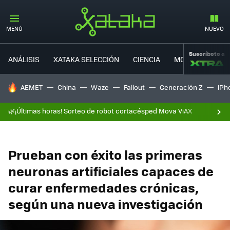
MENÚ
NUEVO
Suscríbete a
ANÁLISIS
XATAKA SELECCIÓN
CIENCIA
MOVILIDAD
HOY SE HABLA DE
AEMET
China
Waze
Fallout
Generación Z
iPh
🌿¡Últimas horas! Sorteo de robot cortacésped Mova ViAX
Prueban con éxito las primeras
neuronas artificiales capaces de
curar enfermedades crónicas,
según una nueva investigación