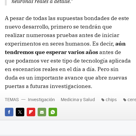
neuronas reales a detalle."
A pesar de todas las supuestas bondades de este
nuevo desarrollo, primero se tendrán que
realizar numerosas pruebas antes de iniciar
experimentos en seres humanos. Es decir,
aún
tendremos que esperar varios años
antes de
que podamos ver este tipo de tecnología aplicada
en escenarios reales en el día a día. Pero sin
duda es un importante avance que abre nuevas
puertas a futuras investigaciones.
TEMAS
Investigación
Medicina y Salud
chips
cer
FACEBOOK
TWITTER
FLIPBOARD
E-
WHATSAPP
MAIL