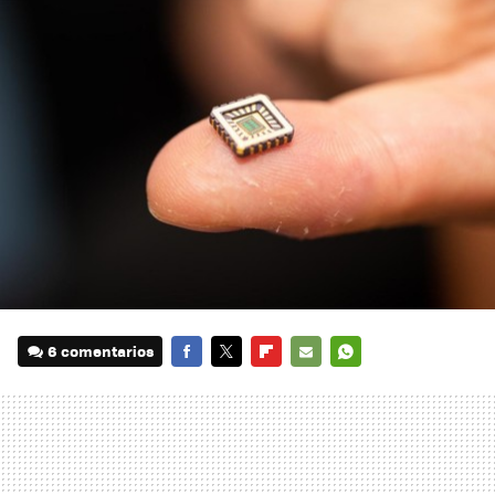
6 comentarios
FACEBOOK
TWITTER
FLIPBOARD
E-
WHATSAPP
MAIL