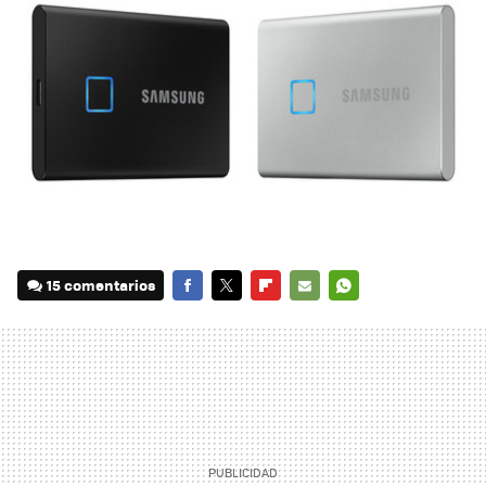
15 comentarios
FACEBOOK
TWITTER
FLIPBOARD
E-
WHATSAPP
MAIL