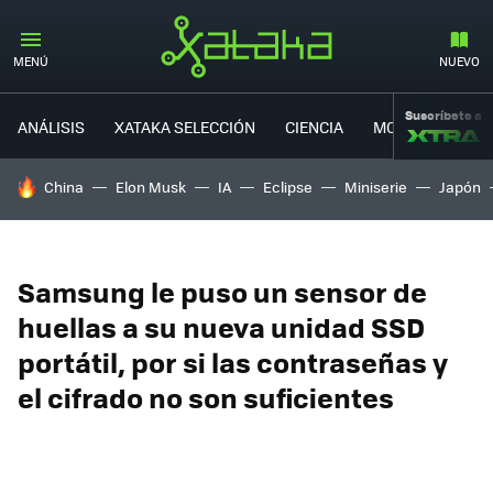
MENÚ
NUEVO
Suscríbete a
ANÁLISIS
XATAKA SELECCIÓN
CIENCIA
MOVILIDAD
HOY SE HABLA DE
China
Elon Musk
IA
Eclipse
Miniserie
Japón
Samsung le puso un sensor de
huellas a su nueva unidad SSD
portátil, por si las contraseñas y
el cifrado no son suficientes