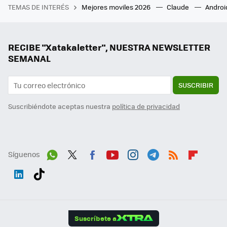
TEMAS DE INTERÉS
Mejores moviles 2026
Claude
Androi
RECIBE "Xatakaletter", NUESTRA NEWSLETTER
SEMANAL
SUSCRIBIR
Suscribiéndote aceptas nuestra
política de privacidad
Síguenos
Wh
Twit
Fac
You
Inst
Tele
RSS
Flip
ats
ter
ebo
tub
agr
gra
boa
Link
Tikt
App
ok
e
am
m
rd
edI
ok
Suscríbete a
n