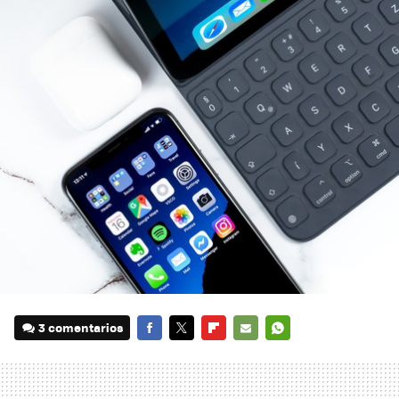
3 comentarios
FACEBOOK
TWITTER
FLIPBOARD
E-
WHATSAPP
MAIL