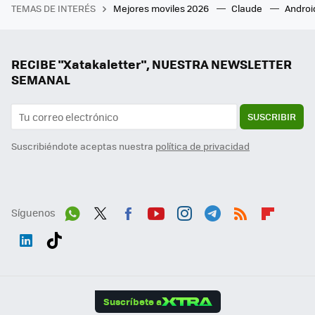
TEMAS DE INTERÉS
Mejores moviles 2026
Claude
Androi
RECIBE "Xatakaletter", NUESTRA NEWSLETTER
SEMANAL
SUSCRIBIR
Suscribiéndote aceptas nuestra
política de privacidad
Síguenos
Wh
Twit
Fac
You
Inst
Tele
RSS
Flip
ats
ter
ebo
tub
agr
gra
boa
Link
Tikt
App
ok
e
am
m
rd
edI
ok
Suscríbete a
n