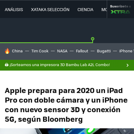
Suscríbete a
ANÁLISIS
XATAKA SELECCIÓN
CIENCIA
MOVILIDAD
HOY SE HABLA DE
China
Tim Cook
NASA
Fallout
Bugatti
iPhone 
🖨️ ¡Sorteamos una impresora 3D Bambu Lab A2L Combo!
Apple prepara para 2020 un iPad
Pro con doble cámara y un iPhone
con nuevo sensor 3D y conexión
5G, según Bloomberg