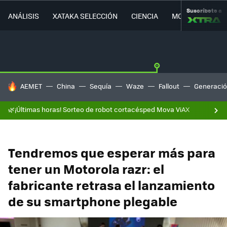
Suscríbete a
ANÁLISIS
XATAKA SELECCIÓN
CIENCIA
MOVILIDAD
HOY SE HABLA DE
AEMET
China
Sequía
Waze
Fallout
Generació
🌿¡Últimas horas! Sorteo de robot cortacésped Mova ViAX
Tendremos que esperar más para
tener un Motorola razr: el
fabricante retrasa el lanzamiento
de su smartphone plegable