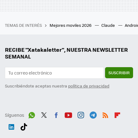
TEMAS DE INTERÉS
Mejores moviles 2026
Claude
Androi
RECIBE "Xatakaletter", NUESTRA NEWSLETTER
SEMANAL
SUSCRIBIR
Suscribiéndote aceptas nuestra
política de privacidad
Síguenos
Wh
Twit
Fac
You
Inst
Tele
RSS
Flip
ats
ter
ebo
tub
agr
gra
boa
Link
Tikt