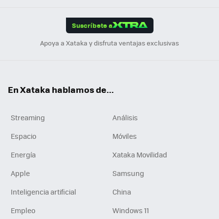
App
ok
e
am
m
rd
edI
ok
Suscríbete a
n
Apoya a Xataka y disfruta ventajas exclusivas
En Xataka hablamos de...
Streaming
Análisis
Espacio
Móviles
Energía
Xataka Movilidad
Apple
Samsung
Inteligencia artificial
China
Empleo
Windows 11