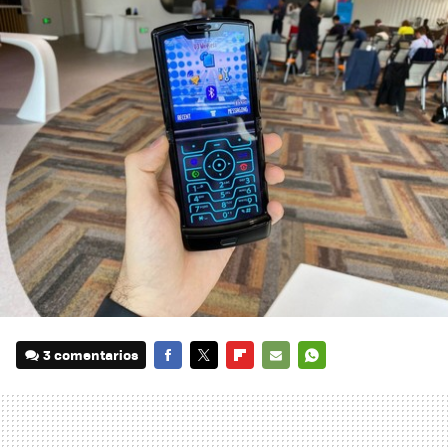
3 comentarios
FACEBOOK
TWITTER
FLIPBOARD
E-
WHATSAPP
MAIL