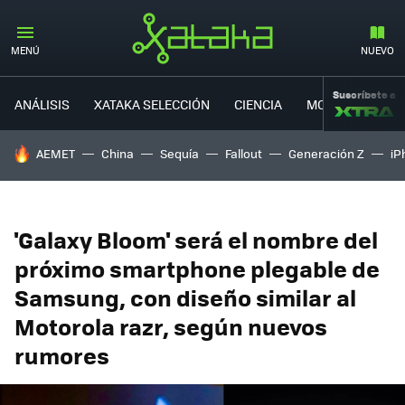
MENÚ
NUEVO
Suscríbete a
ANÁLISIS
XATAKA SELECCIÓN
CIENCIA
MOVILIDAD
HOY SE HABLA DE
AEMET
China
Sequía
Fallout
Generación Z
iP
'Galaxy Bloom' será el nombre del
próximo smartphone plegable de
Samsung, con diseño similar al
Motorola razr, según nuevos
rumores