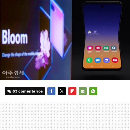
63 comentarios
FACEBOOK
TWITTER
FLIPBOARD
E-
WHATSAPP
MAIL