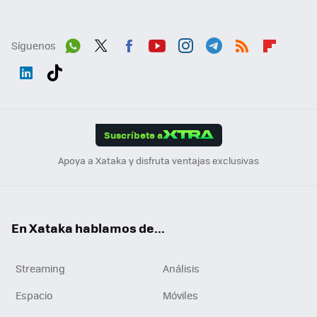
Síguenos
Wh
Twit
Fac
You
Inst
Tele
RSS
Flip
ats
ter
ebo
tub
agr
gra
boa
Link
Tikt
App
ok
e
am
m
rd
edI
ok
Suscríbete a
n
Apoya a Xataka y disfruta ventajas exclusivas
En Xataka hablamos de...
Streaming
Análisis
Espacio
Móviles