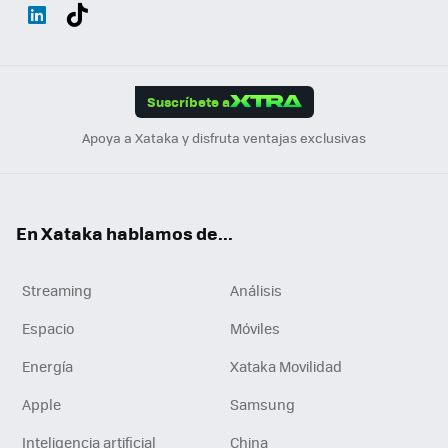
Wh
Twit
Fac
You
Inst
Tele
RSS
Flip
ats
ter
ebo
tub
agr
gra
boa
Link
Tikt
App
ok
e
am
m
rd
edI
ok
Suscríbete a
n
Apoya a Xataka y disfruta ventajas exclusivas
En Xataka hablamos de...
Streaming
Análisis
Espacio
Móviles
Energía
Xataka Movilidad
Apple
Samsung
Inteligencia artificial
China