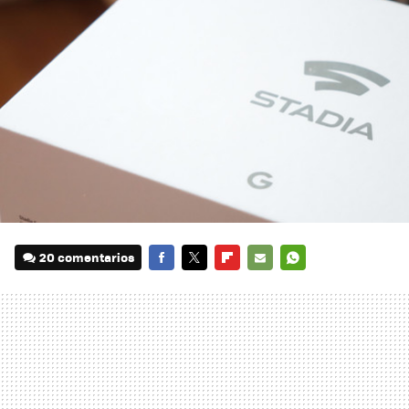
20 comentarios
FACEBOOK
TWITTER
FLIPBOARD
E-
WHATSAPP
MAIL