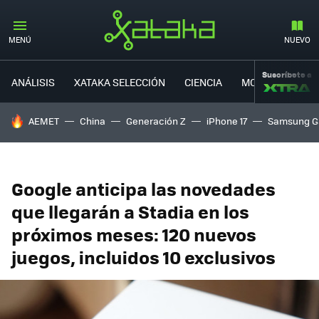
MENÚ
NUEVO
Suscríbete a
ANÁLISIS
XATAKA SELECCIÓN
CIENCIA
MOVILIDAD
HOY SE HABLA DE
AEMET
China
Generación Z
iPhone 17
Samsung G
Google anticipa las novedades
que llegarán a Stadia en los
próximos meses: 120 nuevos
juegos, incluidos 10 exclusivos