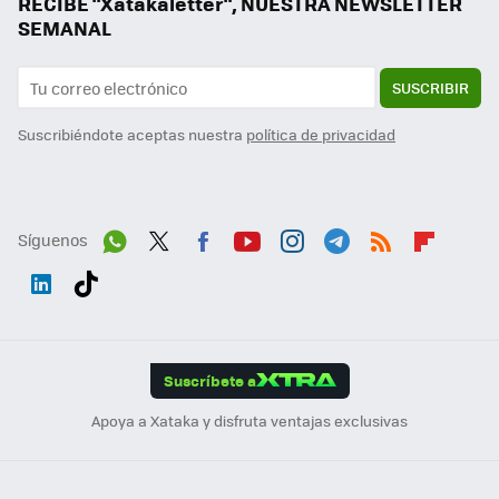
RECIBE "Xatakaletter", NUESTRA NEWSLETTER
SEMANAL
SUSCRIBIR
Suscribiéndote aceptas nuestra
política de privacidad
Síguenos
Wh
Twit
Fac
You
Inst
Tele
RSS
Flip
ats
ter
ebo
tub
agr
gra
boa
Link
Tikt
App
ok
e
am
m
rd
edI
ok
Suscríbete a
n
Apoya a Xataka y disfruta ventajas exclusivas