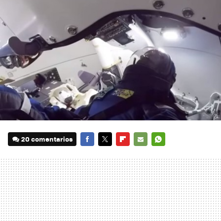
20 comentarios
FACEBOOK
TWITTER
FLIPBOARD
E-
WHATSAPP
MAIL