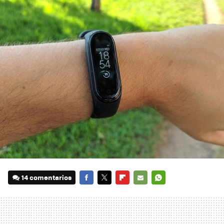
14 comentarios
FACEBOOK
TWITTER
FLIPBOARD
E-
WHATSAPP
MAIL