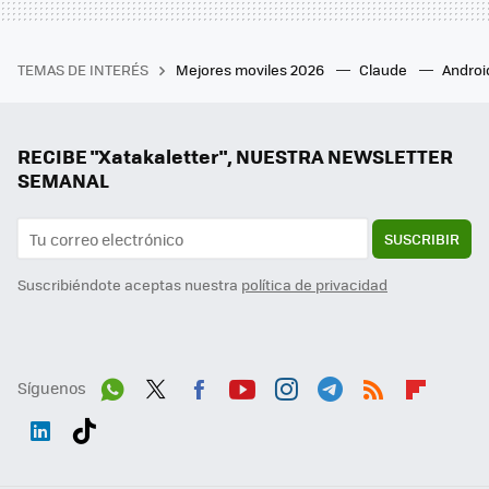
TEMAS DE INTERÉS
Mejores moviles 2026
Claude
Androi
RECIBE "Xatakaletter", NUESTRA NEWSLETTER
SEMANAL
SUSCRIBIR
Suscribiéndote aceptas nuestra
política de privacidad
Síguenos
Wh
Twit
Fac
You
Inst
Tele
RSS
Flip
ats
ter
ebo
tub
agr
gra
boa
Link
Tikt