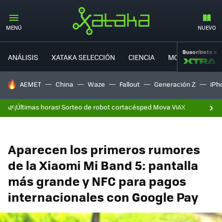
MENÚ
NUEVO
Suscríbete a
ANÁLISIS
XATAKA SELECCIÓN
CIENCIA
MOVILIDAD
HOY SE HABLA DE
AEMET
China
Waze
Fallout
Generación Z
iPh
🌿¡Últimas horas! Sorteo de robot cortacésped Mova ViAX
Aparecen los primeros rumores
de la Xiaomi Mi Band 5: pantalla
más grande y NFC para pagos
internacionales con Google Pay