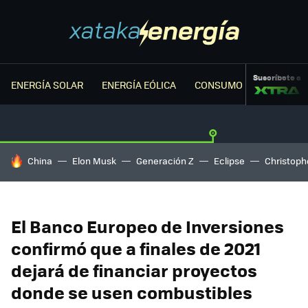
Suscríbete a
ENERGÍA SOLAR
ENERGÍA EÓLICA
CONSUMO ENERGÉTICO
HOY SE HABLA DE
China
Elon Musk
Generación Z
Eclipse
Christoph
El Banco Europeo de Inversiones
confirmó que a finales de 2021
dejará de financiar proyectos
donde se usen combustibles