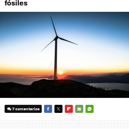
fósiles
7 comentarios
FACEBOOK
TWITTER
FLIPBOARD
E-
WHATSAPP
MAIL