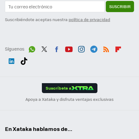
SUSCRIBIR
Suscribiéndote aceptas nuestra
política de privacidad
Síguenos
Wh
Twit
Fac
You
Inst
Tele
RSS
Flip
ats
ter
ebo
tub
agr
gra
boa
Link
Tikt
App
ok
e
am
m
rd
edI
ok
Suscríbete a
n
Apoya a Xataka y disfruta ventajas exclusivas
En Xataka hablamos de...