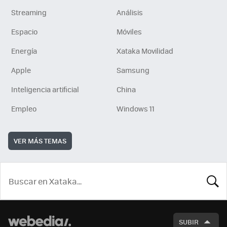
Streaming
Análisis
Espacio
Móviles
Energía
Xataka Movilidad
Apple
Samsung
Inteligencia artificial
China
Empleo
Windows 11
VER MÁS TEMAS
BUSCA
SUBIR