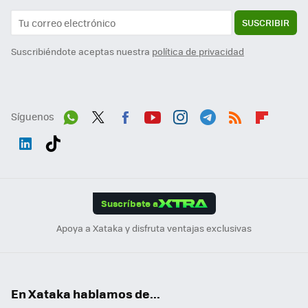
SUSCRIBIR
Suscribiéndote aceptas nuestra
política de privacidad
Síguenos
Wh
Twit
Fac
You
Inst
Tele
RSS
Flip
ats
ter
ebo
tub
agr
gra
boa
Link
Tikt
App
ok
e
am
m
rd
edI
ok
Suscríbete a
n
Apoya a Xataka y disfruta ventajas exclusivas
En Xataka hablamos de...