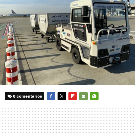
6 comentarios
FACEBOOK
TWITTER
FLIPBOARD
E-
WHATSAPP
MAIL