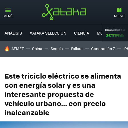
MENÚ
NUEVO
Suscríbete a
ANÁLISIS
XATAKA SELECCIÓN
CIENCIA
MOVILIDAD
HOY SE HABLA DE
AEMET
China
Sequía
Fallout
Generación Z
iP
Este triciclo eléctrico se alimenta
con energía solar y es una
interesante propuesta de
vehículo urbano... con precio
inalcanzable