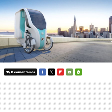
11 comentarios
FACEBOOK
TWITTER
FLIPBOARD
E-
WHATSAPP
MAIL