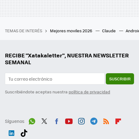
TEMAS DE INTERÉS
Mejores moviles 2026
Claude
Androi
RECIBE "Xatakaletter", NUESTRA NEWSLETTER
SEMANAL
SUSCRIBIR
Suscribiéndote aceptas nuestra
política de privacidad
Síguenos
Wh
Twit
Fac
You
Inst
Tele
RSS
Flip