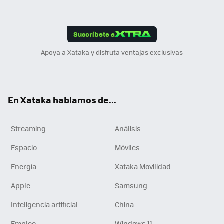
ats
ter
ebo
tub
agr
gra
boa
Link
Tikt
App
ok
e
am
m
rd
edI
ok
Suscríbete a
n
Apoya a Xataka y disfruta ventajas exclusivas
En Xataka hablamos de...
Streaming
Análisis
Espacio
Móviles
Energía
Xataka Movilidad
Apple
Samsung
Inteligencia artificial
China
Empleo
Windows 11