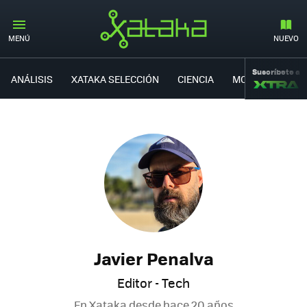
MENÚ
NUEVO
Suscríbete a
ANÁLISIS
XATAKA SELECCIÓN
CIENCIA
MOVILIDAD
Javier Penalva
Editor - Tech
En Xataka desde
hace 20 años