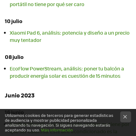
portátil no tiene por qué ser caro
10 julio
Xiaomi Pad 6, análisis: potencia y diseño a un precio
muy tentador
08 julio
EcoFlow PowerStream, análisis: poner tu balcón a
producir energía solar es cuestión de 15 minutos
Junio 2023
16 junio
Utilizamos cookies de terceros para generar estadísticas
de audiencia y mostrar publicidad personalizada
Ecoflow Wave2, análisis: la vida camper no tiene por
analizando tu navegación. Si sigues navegando estarás
aceptando su uso.
Más información
qué ser calurosa. Este aire acondicionado es la