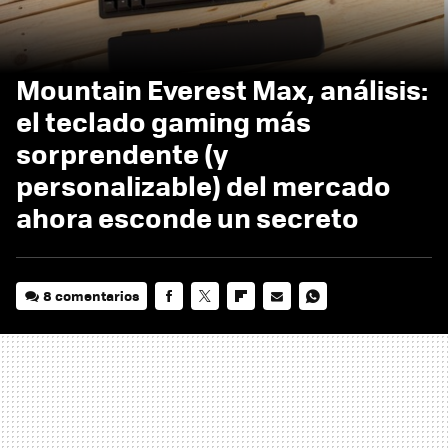
Mountain Everest Max, análisis:
el teclado gaming más
sorprendente (y
personalizable) del mercado
ahora esconde un secreto
8 comentarios
FACEBOOK
TWITTER
FLIPBOARD
E-
WHATSAPP
MAIL