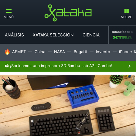
MENÚ
NUEVO
Suscríbete a
ANÁLISIS
XATAKA SELECCIÓN
CIENCIA
MOVILIDAD
HOY SE HABLA DE
AEMET
China
NASA
Bugatti
Invento
iPhone 1
🖨️ ¡Sorteamos una impresora 3D Bambu Lab A2L Combo!