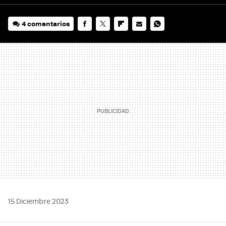
4 comentarios
FACEBOOK
TWITTER
FLIPBOARD
E-
WHATSAPP
MAIL
15 Diciembre 2023