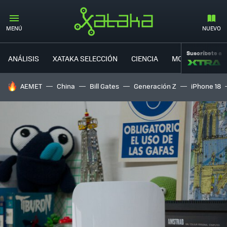
MENÚ
NUEVO
Suscríbete a
ANÁLISIS
XATAKA SELECCIÓN
CIENCIA
MOVILIDAD
HOY SE HABLA DE
AEMET
China
Bill Gates
Generación Z
iPhone 18