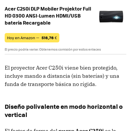
Acer C250i DLP Mobiler Projektor Full
HD 0300 ANSI-Lumen HDMI/USB
batería Recargable
Hoy en Amazon —
516,76
€
El precio podría variar. Obtenemos comisión por estos enlaces
El proyector Acer C250i viene bien protegido,
incluye mando a distancia (sin baterías) y una
funda de transporte básica no rígida.
Diseño polivalente en modo horizontal o
vertical
El factor de forma del
nuevo Acer C250i
es la