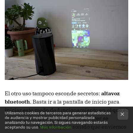
El otro uso tampoco esconde secretos:
altavoz
bluetooth
. Basta ir a la pantalla de inicio para
iniciar este modo de funcionamiento en el que el
Utilizamos cookies de terceros para generar estadísticas
de audiencia y mostrar publicidad personalizada
altavoz principal del proyector de Acer se
analizando tu navegación. Si sigues navegando estarás
convierte en la salida para sonido que enviemos
aceptando su uso.
Más información