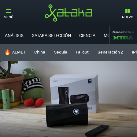
MENÚ
NUEVO
Suscríbete a
ANÁLISIS
XATAKA SELECCIÓN
CIENCIA
MOVILIDAD
HOY SE HABLA DE
AEMET
China
Sequía
Fallout
Generación Z
iP