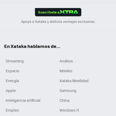
App
ok
e
am
m
rd
edI
ok
Suscríbete a
n
Apoya a Xataka y disfruta ventajas exclusivas
En Xataka hablamos de...
Streaming
Análisis
Espacio
Móviles
Energía
Xataka Movilidad
Apple
Samsung
Inteligencia artificial
China
Empleo
Windows 11