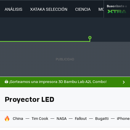
Suscríbete a
ANÁLISIS
XATAKA SELECCIÓN
CIENCIA
MOVILIDAD
🖨️ ¡Sorteamos una impresora 3D Bambu Lab A2L Combo!
Proyector LED
HOY SE HABLA DE
China
Tim Cook
NASA
Fallout
Bugatti
iPhone 