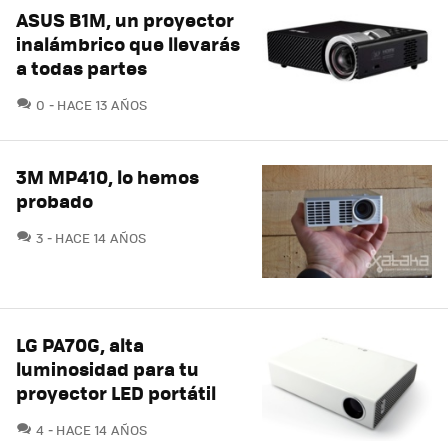
ASUS B1M, un proyector
inalámbrico que llevarás
a todas partes
COMENTARIOS
0
HACE 13 AÑOS
3M MP410, lo hemos
probado
COMENTARIOS
3
HACE 14 AÑOS
LG PA70G, alta
luminosidad para tu
proyector LED portátil
COMENTARIOS
4
HACE 14 AÑOS