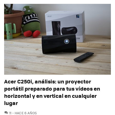
Acer C250i, análisis: un proyector
portátil preparado para tus vídeos en
horizontal y en vertical en cualquier
lugar
COMENTARIOS
11
HACE 6 AÑOS