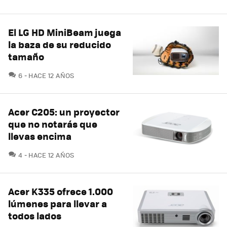
El LG HD MiniBeam juega
la baza de su reducido
tamaño
COMENTARIOS
6
HACE 12 AÑOS
Acer C205: un proyector
que no notarás que
llevas encima
COMENTARIOS
4
HACE 12 AÑOS
Acer K335 ofrece 1.000
lúmenes para llevar a
todos lados