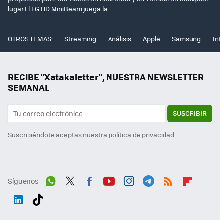
lugar.El LG HD MiniBeam juega la..
OTROS TEMAS:
Streaming
Análisis
Apple
Samsung
In
RECIBE "Xatakaletter", NUESTRA NEWSLETTER
SEMANAL
SUSCRIBIR
Suscribiéndote aceptas nuestra
política de privacidad
Síguenos
Wh
Twit
Fac
You
Inst
Tele
RSS
Flip
ats
ter
ebo
tub
agr
gra
boa
Link
Tikt