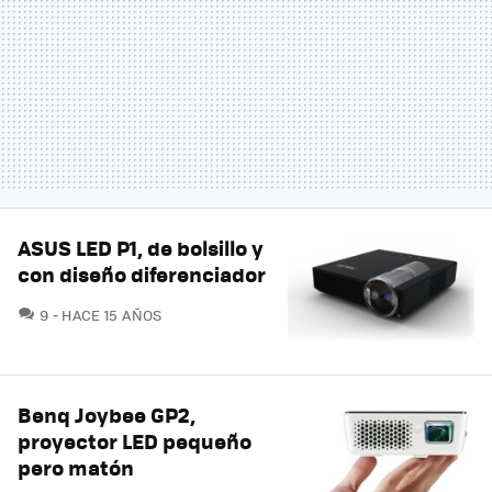
ASUS LED P1, de bolsillo y
con diseño diferenciador
COMENTARIOS
9
HACE 15 AÑOS
Benq Joybee GP2,
proyector LED pequeño
pero matón