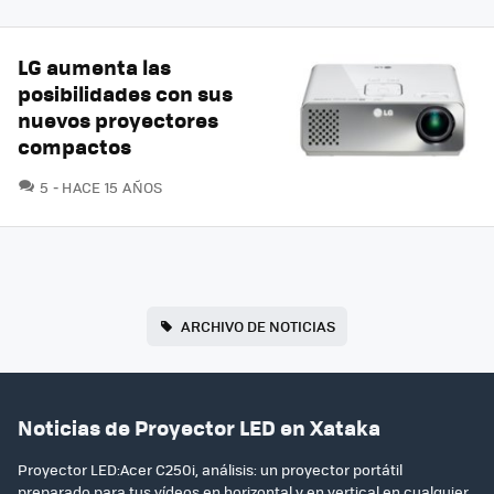
LG aumenta las
posibilidades con sus
nuevos proyectores
compactos
COMENTARIOS
5
HACE 15 AÑOS
ARCHIVO DE NOTICIAS
Noticias de Proyector LED en Xataka
Proyector LED:Acer C250i, análisis: un proyector portátil
preparado para tus vídeos en horizontal y en vertical en cualquier