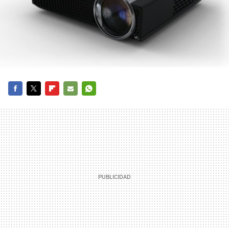
FACEBOOK
TWITTER
FLIPBOARD
E-
WHATSAPP
MAIL