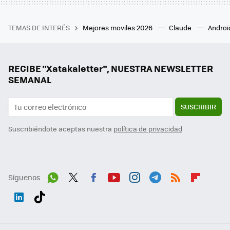
TEMAS DE INTERÉS
Mejores moviles 2026
Claude
Androi
RECIBE "Xatakaletter", NUESTRA NEWSLETTER
SEMANAL
SUSCRIBIR
Suscribiéndote aceptas nuestra
política de privacidad
Síguenos
Wh
Twit
Fac
You
Inst
Tele
RSS
Flip
ats
ter
ebo
tub
agr
gra
boa
Link
Tikt
App
ok
e
am
m
rd
edI
ok