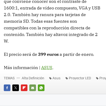
que conviene conocer son el contraste de
1600:1, entrada de vídeo compuesto,
VGA
y
USB
2.0. También hay ranura para tarjetas de
memoria SD. Todas esas fuentes son
compatibles con la reproducción directa de
contenido. También hay altavoz integrado de 2
W.
El precio será de
399 euros
a partir de enero.
Más información |
ASUS
.
TEMAS
Alta Definición
Asus
Proyector LED
Pro
FACEBOOK
TWITTER
FLIPBOARD
E-
WHATSAPP
MAIL