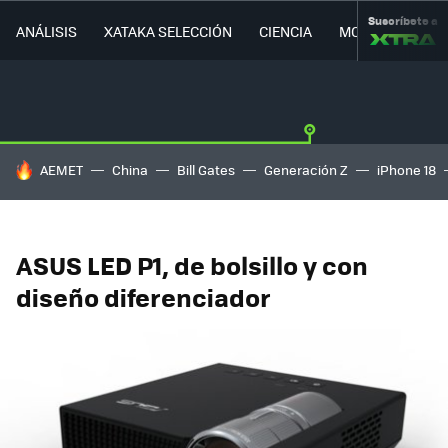
Suscríbete a
ANÁLISIS
XATAKA SELECCIÓN
CIENCIA
MOVILIDAD
HOY SE HABLA DE
AEMET
China
Bill Gates
Generación Z
iPhone 18
ASUS LED P1, de bolsillo y con
diseño diferenciador