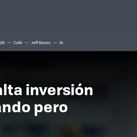
S26
Café
Jeff Bezos
IA
alta inversión
gando pero