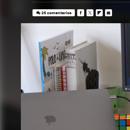
25 comentarios
FACEBOOK
TWITTER
FLIPBOARD
E-
MAIL