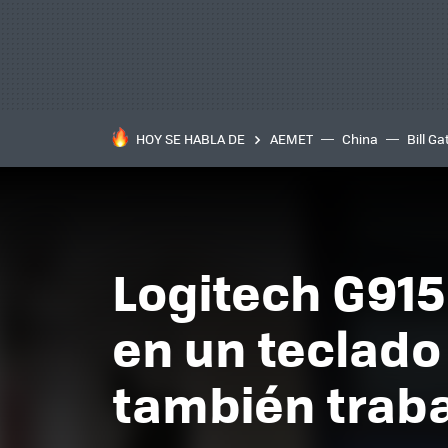
HOY SE HABLA DE
AEMET
China
Bill Ga
Logitech G915 
en un teclado
también trab