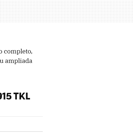
o completo,
su ampliada
915 TKL