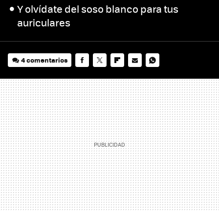
Y olvídate del soso blanco para tus
auriculares
4 comentarios
FACEBOOK
TWITTER
FLIPBOARD
E-
WHATSAPP
MAIL