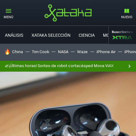
MENÚ
NUEVO
Suscríbete a
ANÁLISIS
XATAKA SELECCIÓN
CIENCIA
MOVILIDAD
HOY SE HABLA DE
China
Tim Cook
NASA
Waze
iPhone Air
iPhone
🌿¡Últimas horas! Sorteo de robot cortacésped Mova ViAX