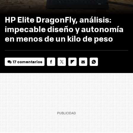
HP Elite DragonFly, análisis:
impecable diseño y autonomía
en menos de un kilo de peso
17 comentarios
FACEBOOK
TWITTER
FLIPBOARD
E-
WHATSAPP
MAIL