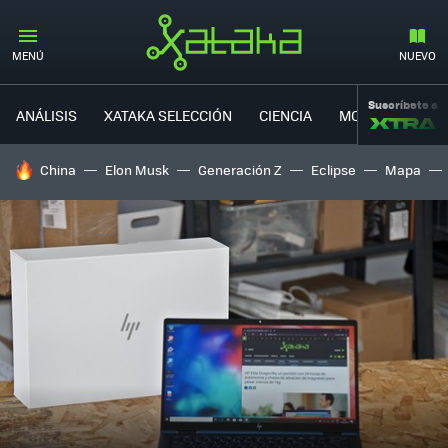
MENÚ
NUEVO
Suscríbete a
ANÁLISIS
XATAKA SELECCIÓN
CIENCIA
MOVILIDAD
HOY SE HABLA DE
China
Elon Musk
Generación Z
Eclipse
Mapa