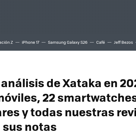
ación Z
iPhone 17
Samsung Galaxy S26
Café
Jeff Bezos
 análisis de Xataka en 2
móviles, 22 smartwatches
ares y todas nuestras rev
 sus notas