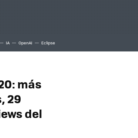
IA
OpenAI
Eclipse
020: más
, 29
iews del