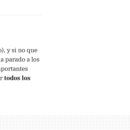
), y si no que
a parado a los
mportantes
ir
todos los