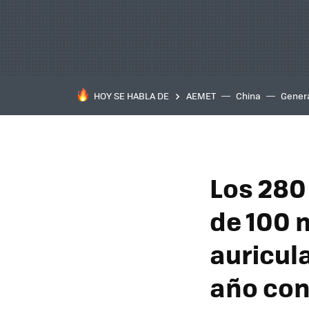
HOY SE HABLA DE
AEMET
China
Gener
Los 280
de 100 
auricul
año con