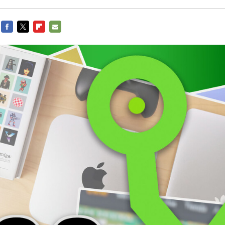
FACEBOOK
TWITTER
FLIPBOARD
E-
MAIL