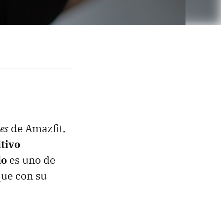
es
de Amazfit,
tivo
io
es uno de
que con su