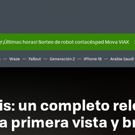
🌿¡Últimas horas! Sorteo de robot cortacésped Mova ViAX
a
Waze
Fallout
Generación Z
iPhone 18
Arabia Saudí
is: un completo rel
primera vista y br