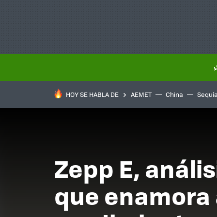
HOY SE HABLA DE
AEMET
China
Sequí
Zepp E, anális
que enamora a 