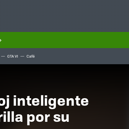
GTA VI
Café
oj inteligente
illa por su