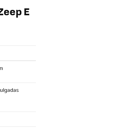
 Zeep E
mm
pulgadas