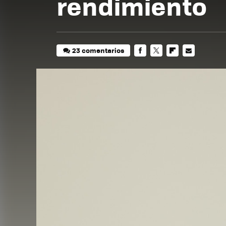
rendimiento
23 comentarios
FACEBOOK
TWITTER
FLIPBOARD
E-
MAIL