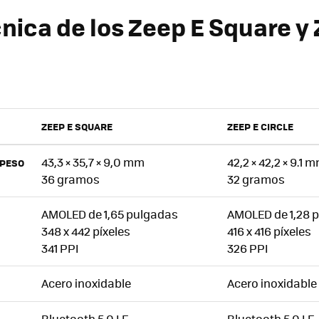
cnica de los Zeep E Square y
ZEEP E SQUARE
ZEEP E CIRCLE
43,3 × 35,7 × 9,0 mm
42,2 × 42,2 × 9.1 
 PESO
36 gramos
32 gramos
AMOLED de 1,65 pulgadas
AMOLED de 1,28 
348 x 442 píxeles
416 x 416 píxeles
341 PPI
326 PPI
Acero inoxidable
Acero inoxidable
Bluetooth 5.0 LE
Bluetooth 5.0 LE