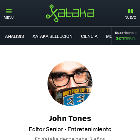
MENÚ
NUEVO
Suscríbete a
ANÁLISIS
XATAKA SELECCIÓN
CIENCIA
MOVILIDAD
John Tones
Editor Senior - Entretenimiento
En Xataka desde
hace 12 años