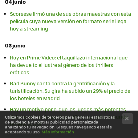
04 junio
Scorsese firmó una de sus obras maestras con esta
película cuya nueva versión en formato serie llega
hoy a streaming
03 junio
Hoy en Prime Video: el taquillazo internacional que
ha devuelto el lustre al género de los thrillers
eróticos
Bad Bunny canta contra la gentrificación y la
turistificación. Su gira ha subido un 29% el precio de
los hoteles en Madrid
Hay un motivo por el que los juegos más potentes
del año se han lanzado en 48 horas: todo el mundo
Utilizamos cookies de terceros para generar estadísticas
de audiencia y mostrar publicidad personalizada
teme a 'GTA VI'
analizando tu navegación. Si sigues navegando estarás
aceptando su uso.
Más información