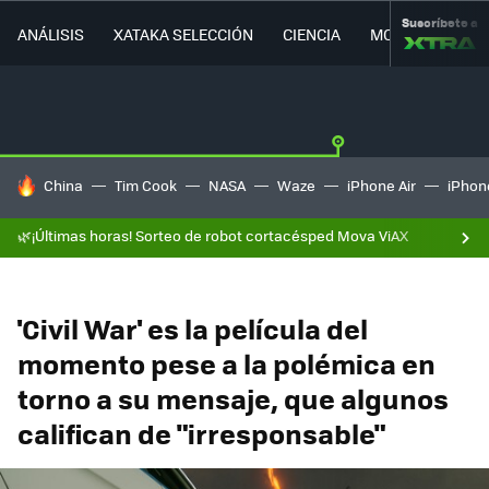
Suscríbete a
ANÁLISIS
XATAKA SELECCIÓN
CIENCIA
MOVILIDAD
HOY SE HABLA DE
China
Tim Cook
NASA
Waze
iPhone Air
iPhone
🌿¡Últimas horas! Sorteo de robot cortacésped Mova ViAX
'Civil War' es la película del
momento pese a la polémica en
torno a su mensaje, que algunos
califican de "irresponsable"