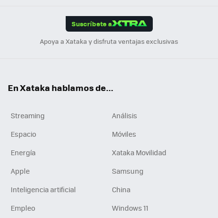
App
ok
e
am
m
rd
edI
ok
Suscríbete a
n
Apoya a Xataka y disfruta ventajas exclusivas
En Xataka hablamos de...
Streaming
Análisis
Espacio
Móviles
Energía
Xataka Movilidad
Apple
Samsung
Inteligencia artificial
China
Empleo
Windows 11