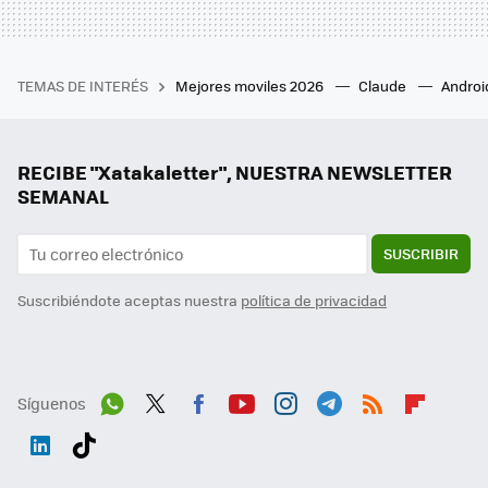
TEMAS DE INTERÉS
Mejores moviles 2026
Claude
Androi
RECIBE "Xatakaletter", NUESTRA NEWSLETTER
SEMANAL
SUSCRIBIR
Suscribiéndote aceptas nuestra
política de privacidad
Síguenos
Wh
Twit
Fac
You
Inst
Tele
RSS
Flip
ats
ter
ebo
tub
agr
gra
boa
Link
Tikt