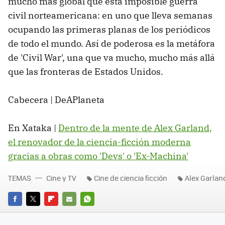
mucho más global que esta imposible guerra
civil norteamericana: en uno que lleva semanas
ocupando las primeras planas de los periódicos
de todo el mundo. Así de poderosa es la metáfora
de 'Civil War', una que va mucho, mucho más allá
que las fronteras de Estados Unidos.
Cabecera | DeAPlaneta
En Xataka |
Dentro de la mente de Alex Garland,
el renovador de la ciencia-ficción moderna
gracias a obras como 'Devs' o 'Ex-Machina'
TEMAS
Cine y TV
Cine de ciencia ficción
Alex Garlan
FACEBOOK
TWITTER
FLIPBOARD
E-
WHATSAPP