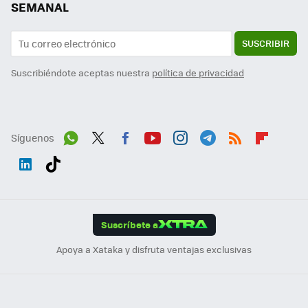
SEMANAL
SUSCRIBIR
Suscribiéndote aceptas nuestra
política de privacidad
Síguenos
Wh
Twit
Fac
You
Inst
Tele
RSS
Flip
ats
ter
ebo
tub
agr
gra
boa
Link
Tikt
App
ok
e
am
m
rd
edI
ok
Suscríbete a
n
Apoya a Xataka y disfruta ventajas exclusivas