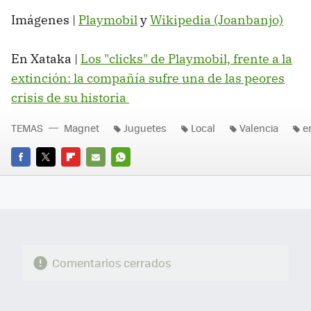
Imágenes |
Playmobil
y
Wikipedia (Joanbanjo)
En Xataka |
Los "clicks" de Playmobil, frente a la
extinción: la compañía sufre una de las peores
crisis de su historia
TEMAS
Magnet
Juguetes
Local
Valencia
e
FACEBOOK
TWITTER
FLIPBOARD
E-
WHATSAPP
MAIL
Comentarios cerrados