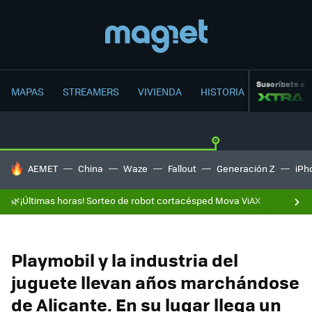
Suscríbete a
MAPAS
STREAMERS
VIVIENDA
HISTORIA
HOY SE HABLA DE
AEMET
China
Waze
Fallout
Generación Z
iPh
🌿¡Últimas horas! Sorteo de robot cortacésped Mova ViAX
Playmobil y la industria del
juguete llevan años marchándose
de Alicante. En su lugar llega un