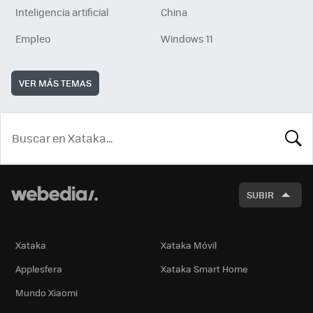
Inteligencia artificial
China
Empleo
Windows 11
VER MÁS TEMAS
BUSCA
SUBIR
Xataka
Xataka Móvil
Applesfera
Xataka Smart Home
Mundo Xiaomi