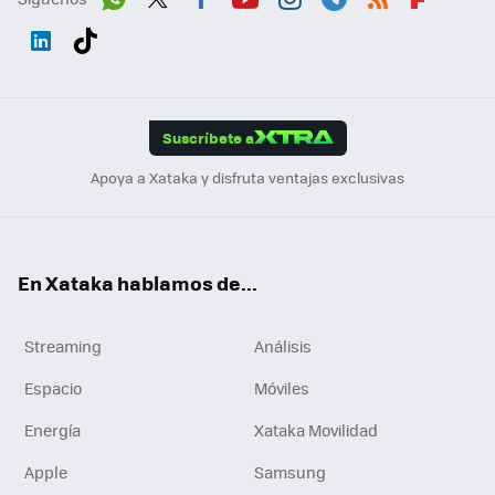
Wh
Twit
Fac
You
Inst
Tele
RSS
Flip
ats
ter
ebo
tub
agr
gra
boa
Link
Tikt
App
ok
e
am
m
rd
edI
ok
Suscríbete a
n
Apoya a Xataka y disfruta ventajas exclusivas
En Xataka hablamos de...
Streaming
Análisis
Espacio
Móviles
Energía
Xataka Movilidad
Apple
Samsung