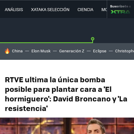
Suscríbete a
ANÁLISIS
XATAKA SELECCIÓN
CIENCIA
MOVILIDAD
HOY SE HABLA DE
China
Elon Musk
Generación Z
Eclipse
Christoph
RTVE ultima la única bomba
posible para plantar cara a 'El
hormiguero': David Broncano y 'La
resistencia'