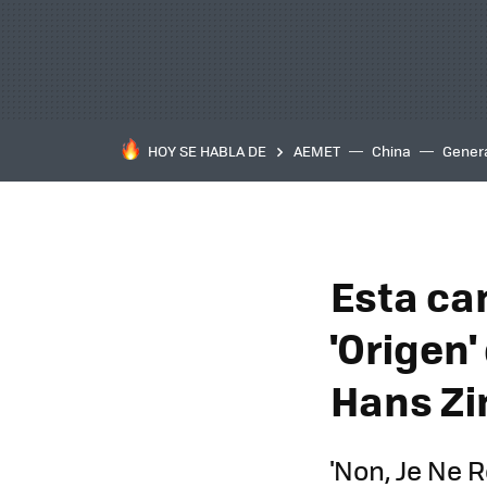
HOY SE HABLA DE
AEMET
China
Gener
Esta ca
'Origen
Hans Zi
'Non, Je Ne R