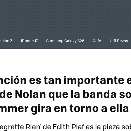
ación Z
iPhone 17
Samsung Galaxy S26
Café
Jeff Bezos
nción es tan importante 
' de Nolan que la banda s
mmer gira en torno a ella
egrette Rien' de Edith Piaf es la pieza so