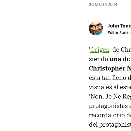
26 Marzo 2024
John Ton
Editor Senio
'
Origen
' de Ch
siendo
una de
Christopher 
está tan lleno
visuales al es
'Non, Je Ne Re
protagonistas 
recordatorio d
del protagonist