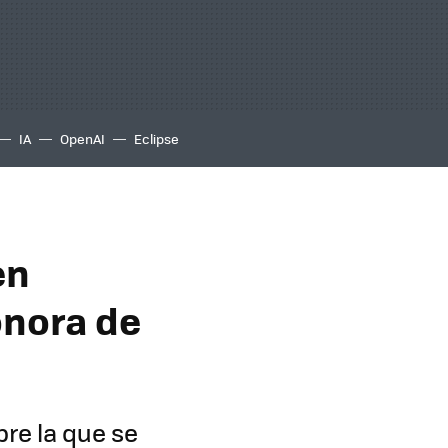
IA
OpenAI
Eclipse
en
onora de
bre la que se