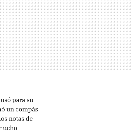
 usó para su
mó un compás
dos notas de
 mucho