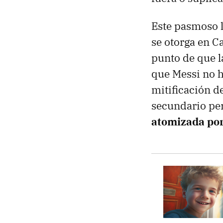
Este pasmoso 
se otorga en C
punto de que la
que Messi no h
mitificación d
secundario pe
atomizada por