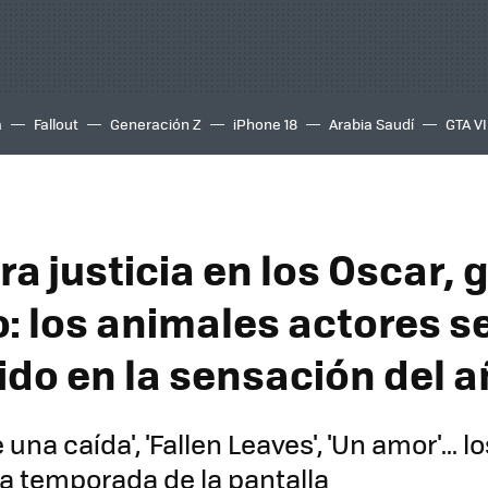
a
Fallout
Generación Z
iPhone 18
Arabia Saudí
GTA VI
ra justicia en los Oscar, 
o: los animales actores s
ido en la sensación del 
una caída', 'Fallen Leaves', 'Un amor'... l
a temporada de la pantalla