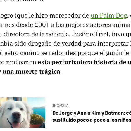
logro (que le hizo merecedor de
un Palm Dog
,
annes desde 2001 a los mejores actores animale
 directora de la película, Justine Triet, tuvo 
abía sido drogado de verdad para interpretar 
el astro canino se redondea porque el guión le
ro nuclear en
esta perturbadora historia de 
 una muerte trágica
.
EN XATAKA
De Jorge y Ana a Kira y Batman: 
sustituido poco a poco a los niños