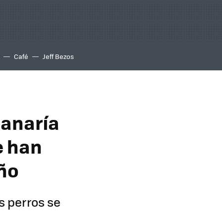
Café
Jeff Bezos
ganaría
e han
año
os perros se