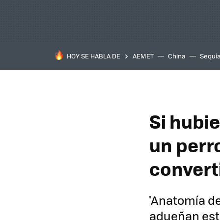
HOY SE HABLA DE
AEMET
China
Sequí
Si hubie
un perr
convert
'Anatomía de 
adueñan est