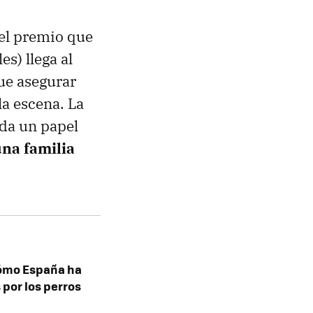
 el premio que
s) llega al
que asegurar
la escena. La
 da un papel
una familia
cómo España ha
 por los perros