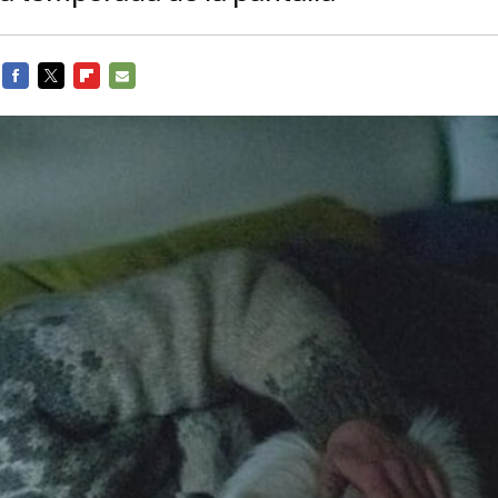
FACEBOOK
TWITTER
FLIPBOARD
E-
MAIL