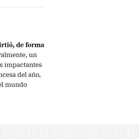
irtió, de forma
eralmente, un
ás impactantes
ncesa del año,
o el mundo